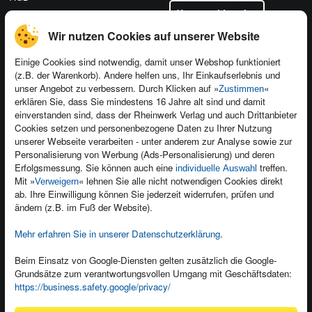
Vertrag widerrufen
Datenschutz
Wir nutzen Cookies auf unserer Website
Einige Cookies sind notwendig, damit unser Webshop funktioniert
(z.B. der Warenkorb). Andere helfen uns, Ihr Einkaufserlebnis und
Kontakt
unser Angebot zu verbessern. Durch Klicken auf »
«
Zustimmen
erklären Sie, dass Sie mindestens 16 Jahre alt sind und damit
Newsletter
Produktfeedback
einverstanden sind, dass der Rheinwerk Verlag und auch Drittanbieter
Für Unternehmen
Foreign Rights
Cookies setzen und personenbezogene Daten zu Ihrer Nutzung
unserer Webseite verarbeiten - unter anderem zur Analyse sowie zur
Presseservice
Ein Buch schreiben
Personalisierung von Werbung (Ads-Personalisierung) und deren
Erfolgsmessung. Sie können auch eine
treffen.
Dozentenservice
individuelle Auswahl
Mit »
« lehnen Sie alle nicht notwendigen Cookies direkt
Verweigern
ab. Ihre Einwilligung können Sie jederzeit widerrufen, prüfen und
ändern (z.B. im Fuß der Website).
Mehr erfahren Sie in unserer Datenschutzerklärung
.
Kundenservice
Beim Einsatz von Google-Diensten gelten zusätzlich die Google-
Wir sind gerne für Sie da!
Grundsätze zum verantwortungsvollen Umgang mit Geschäftsdaten:
service@rheinwerk-verlag.de
https://business.safety.google/privacy/