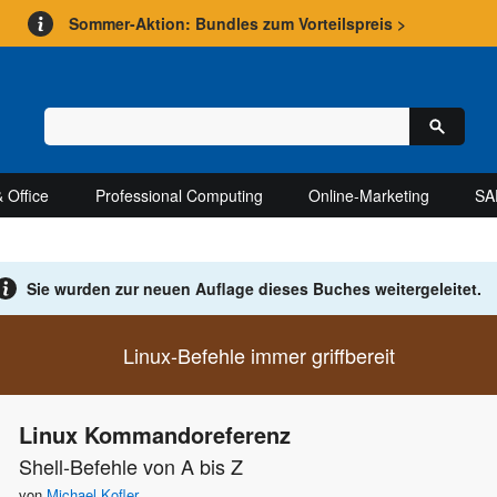
Sommer-Aktion: Bundles zum Vorteilspreis >
 Office
Professional Computing
Online-Marketing
SA
Sie wurden zur neuen Auflage
dieses Buches weitergeleitet.
Linux-Befehle immer griffbereit
Linux Kommandoreferenz
Shell-Befehle von A bis Z
von
Michael Kofler