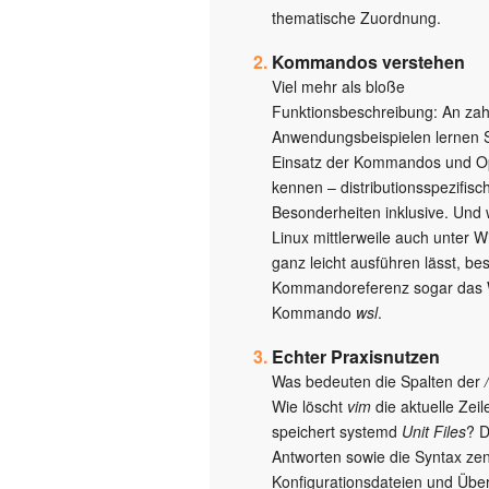
thematische Zuordnung.
Kommandos verstehen
Viel mehr als bloße
Funktionsbeschreibung: An zah
Anwendungsbeispielen lernen 
Einsatz der Kommandos und O
kennen – distributionsspezifisc
Besonderheiten inklusive. Und w
Linux mittlerweile auch unter 
ganz leicht ausführen lässt, bes
Kommandoreferenz sogar das
Kommando
wsl
.
Echter Praxisnutzen
Was bedeuten die Spalten der
Wie löscht
vim
die aktuelle Zei
speichert systemd
Unit Files
? D
Antworten sowie die Syntax zen
Konfigurationsdateien und Über