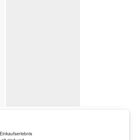
ndenservice
r sind gerne für Sie da!
Einkaufserlebnis
rvice@rheinwerk-verlag.de