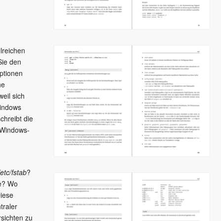
lreichen
Sie den
ptionen
he
eil sich
Windows
chreibt die
 Windows-
/etc/fstab
?
le? Wo
iese
traler
sichten zu