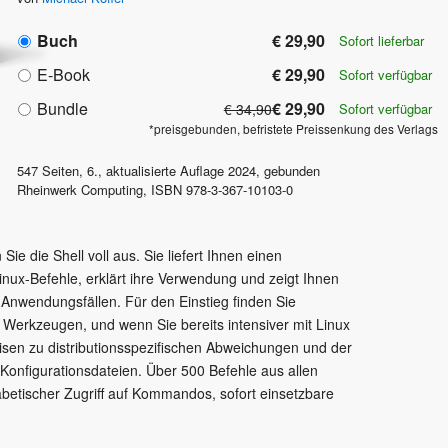
Buch
€ 29,90
Sofort lieferbar
E-Book
€ 29,90
Sofort verfügbar
Bundle
€ 29,90
€ 34,90
Sofort verfügbar
*preisgebunden, befristete Preissenkung des Verlags
547
Seiten,
6., aktualisierte Auflage
2024
, gebunden
Rheinwerk Computing
,
ISBN
978-3-367-10103-0
e die Shell voll aus. Sie liefert Ihnen einen
 Linux-Befehle, erklärt ihre Verwendung und zeigt Ihnen
 Anwendungsfällen. Für den Einstieg finden Sie
n Werkzeugen, und wenn Sie bereits intensiver mit Linux
eisen zu distributionsspezifischen Abweichungen und der
Konfigurationsdateien. Über 500 Befehle aus allen
betischer Zugriff auf Kommandos, sofort einsetzbare