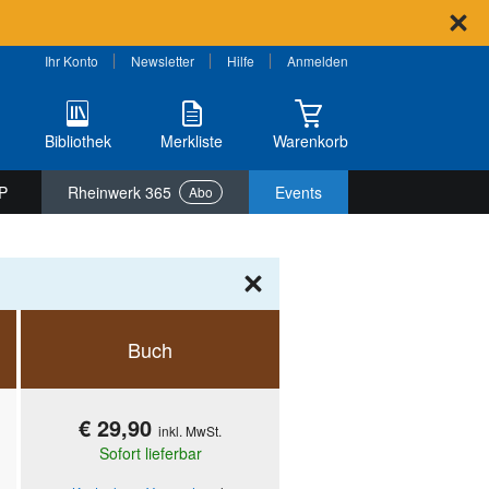
Ihr Konto
Newsletter
Hilfe
Anmelden
Bibliothek
Merkliste
Warenkorb
P
Rheinwerk 365
Events
Abo
Buch
€ 29,90
inkl. MwSt.
Sofort lieferbar