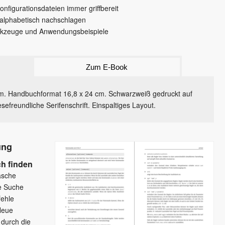
nfigurationsdateien immer griffbereit
 alphabetisch nachschlagen
werkzeuge und Anwendungsbeispiele
Zum E-Book
m. Handbuchformat 16,8 x 24 cm. Schwarzweiß gedruckt auf
sefreundliche Serifenschrift. Einspaltiges Layout.
ung
ch finden
asche
e Suche
ehle
Neue
durch die