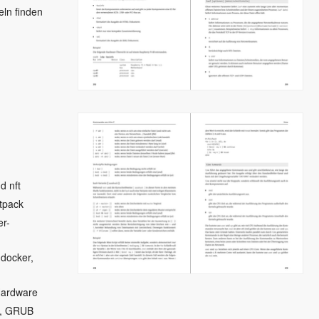
eln finden
d nft
tpack
er-
 docker,
Hardware
em, GRUB