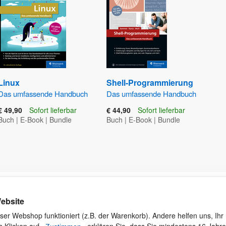
Linux
Shell-Programmierung
Das umfassende Handbuch
Das umfassende Handbuch
€ 49,90
Sofort lieferbar
€ 44,90
Sofort lieferbar
Buch
|
E-Book
|
Bundle
Buch
|
E-Book
|
Bundle
Kontakt
Rund ums Einkaufen
Ku
ebsite
Wi
Newsletter
Versand und Zahlung
ser Webshop funktioniert (z.B. der Warenkorb). Andere helfen uns, Ihr 
se