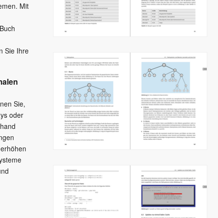
emen. Mit
 Buch
n Sie Ihre
imalen
rnen Sie,
xys oder
nhand
ungen
r erhöhen
 Systeme
und