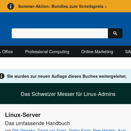
Sommer-Aktion: Bundles zum Vorteilspreis >
 Office
Professional Computing
Online-Marketing
SA
Sie wurden zur neuen Auflage
dieses Buches weitergeleitet.
Das Schweizer Messer für Linux-Admins
Linux-Server
Das umfassende Handbuch
von
Dirk Deimeke
,
Daniel van Soest
,
Stefan Kania
,
Peer Heinlein
,
Axel