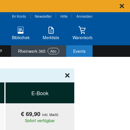
Ihr Konto
Newsletter
Hilfe
Anmelden
Bibliothek
Merkliste
Warenkorb
P
Rheinwerk 365
Events
Abo
E-Book
€ 69,90
inkl. MwSt.
Sofort verfügbar