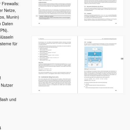
 Firewalls:
er Netze,
ios, Munin)
n Daten
VPN).
lüsseln
ysteme für
t
 Nutzer
 Bash und
4