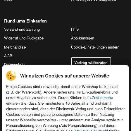
Rund ums Einkaufen
Versand und Zahlung
Hilfe
Widerruf und Rückgabe
Abo kündigen
Merchandise
Cookie-Einstellungen ändern
AGB
Vertrag widerrufen
Datenschutz
Wir nutzen Cookies auf unserer Website
Einige Cookies sind notwendig, damit unser Webshop funktioniert
(z.B. der Warenkorb). Andere helfen uns, Ihr Einkaufserlebnis und
Kontakt
unser Angebot zu verbessern. Durch Klicken auf »
«
Zustimmen
Newsletter
Produktfeedback
erklären Sie, dass Sie mindestens 16 Jahre alt sind und damit
einverstanden sind, dass der Rheinwerk Verlag und auch Drittanbieter
Für Unternehmen
Foreign Rights
Cookies setzen und personenbezogene Daten zu Ihrer Nutzung
Presseservice
Ein Buch schreiben
unserer Webseite verarbeiten - unter anderem zur Analyse sowie zur
Personalisierung von Werbung (Ads-Personalisierung) und deren
Dozentenservice
Erfolgsmessung. Sie können auch eine
treffen.