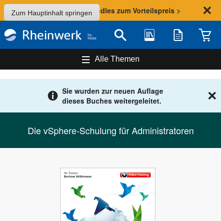
Sommer-Aktion: Bundles zum Vorteilspreis >
Zum Hauptinhalt springen
Bibliothek
Merkliste
Waren
Suche
Alle Themen
Sie wurden zur neuen Auflage
dieses Buches weitergeleitet.
Die vSphere-Schulung für Administratoren