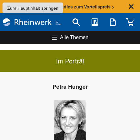
Sommer-Aktion: Bundles zum Vorteilspreis >
Zum Hauptinhalt springen
Bibliothek
Merkliste
Waren
Suche
Alle Themen
Im Porträt
Petra Hunger