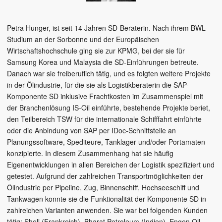
Petra Hunger, ist seit 14 Jahren SD-Beraterin. Nach ihrem BWL-
Studium an der Sorbonne und der Europäischen
Wirtschaftshochschule ging sie zur KPMG, bei der sie für
Samsung Korea und Malaysia die SD-Einführungen betreute.
Danach war sie freiberuflich tätig, und es folgten weitere Projekte
in der Ölindustrie, für die sie als Logistikberaterin die SAP-
Komponente SD inklusive Frachtkosten im Zusammenspiel mit
der Branchenlösung IS-Oil einführte, bestehende Projekte beriet,
den Teilbereich TSW für die internationale Schifffahrt einführte
oder die Anbindung von SAP per IDoc-Schnittstelle an
Planungssoftware, Spediteure, Tanklager und/oder Portamaten
konzipierte. In diesem Zusammenhang hat sie häufig
Eigenentwicklungen in allen Bereichen der Logistik spezifiziert und
getestet. Aufgrund der zahlreichen Transportmöglichkeiten der
Ölindustrie per Pipeline, Zug, Binnenschiff, Hochseeschiff und
Tankwagen konnte sie die Funktionalität der Komponente SD in
zahlreichen Varianten anwenden. Sie war bei folgenden Kunden
tätig: Shell (Frankreich), Bharat Petroleum (Indien), Engen Oil