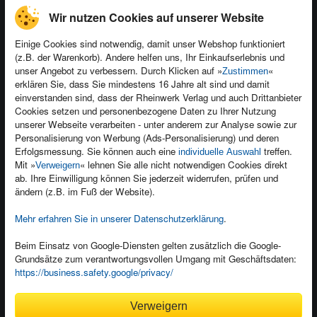
Wir nutzen Cookies auf unserer Website
Einige Cookies sind notwendig, damit unser Webshop funktioniert
(z.B. der Warenkorb). Andere helfen uns, Ihr Einkaufserlebnis und
Kontakt
unser Angebot zu verbessern. Durch Klicken auf »
«
Zustimmen
Newsletter
Produktfeedback
erklären Sie, dass Sie mindestens 16 Jahre alt sind und damit
einverstanden sind, dass der Rheinwerk Verlag und auch Drittanbieter
Für Unternehmen
Foreign Rights
Cookies setzen und personenbezogene Daten zu Ihrer Nutzung
Presseservice
Ein Buch schreiben
unserer Webseite verarbeiten - unter anderem zur Analyse sowie zur
Personalisierung von Werbung (Ads-Personalisierung) und deren
Dozentenservice
Erfolgsmessung. Sie können auch eine
treffen.
individuelle Auswahl
Mit »
« lehnen Sie alle nicht notwendigen Cookies direkt
Verweigern
ab. Ihre Einwilligung können Sie jederzeit widerrufen, prüfen und
ändern (z.B. im Fuß der Website).
Mehr erfahren Sie in unserer Datenschutzerklärung
.
Kundenservice
Wir sind gerne für Sie da!
Beim Einsatz von Google-Diensten gelten zusätzlich die Google-
service@rheinwerk-verlag.de
Grundsätze zum verantwortungsvollen Umgang mit Geschäftsdaten:
https://business.safety.google/privacy/
Bequem zahlen
Verweigern