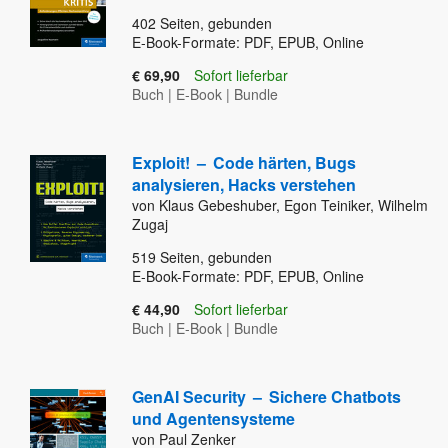
402
Seiten, gebunden
E-Book-Formate: PDF, EPUB, Online
€ 69,90
Sofort lieferbar
Buch
|
E-Book
|
Bundle
Exploit!
–
Code härten, Bugs
analysieren, Hacks verstehen
von Klaus Gebeshuber, Egon Teiniker, Wilhelm
Zugaj
519
Seiten, gebunden
E-Book-Formate: PDF, EPUB, Online
€ 44,90
Sofort lieferbar
Buch
|
E-Book
|
Bundle
GenAI Security
–
Sichere Chatbots
und Agentensysteme
von Paul Zenker