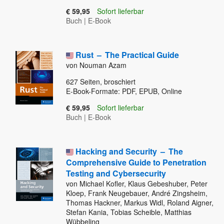
€ 59,95
Sofort lieferbar
Buch
|
E-Book
Rust
–
The Practical Guide
von Nouman Azam
627
Seiten, broschiert
E-Book-Formate: PDF, EPUB, Online
€ 59,95
Sofort lieferbar
Buch
|
E-Book
Hacking and Security
–
The
Comprehensive Guide to Penetration
Testing and Cybersecurity
von Michael Kofler, Klaus Gebeshuber, Peter
Kloep, Frank Neugebauer, André Zingsheim,
Thomas Hackner, Markus Widl, Roland Aigner,
Stefan Kania, Tobias Scheible, Matthias
Wübbeling