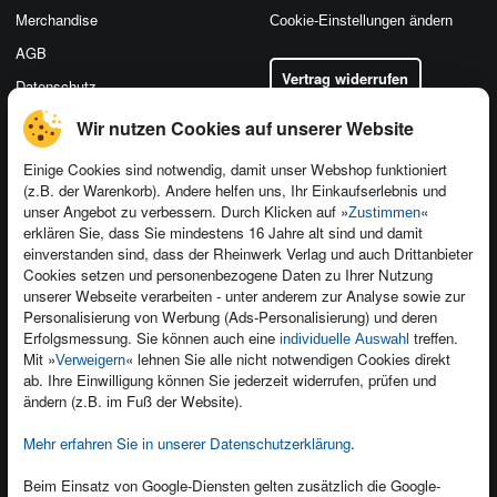
Merchandise
Cookie-Einstellungen ändern
AGB
Vertrag widerrufen
Datenschutz
Wir nutzen Cookies auf unserer Website
Einige Cookies sind notwendig, damit unser Webshop funktioniert
(z.B. der Warenkorb). Andere helfen uns, Ihr Einkaufserlebnis und
Kontakt
unser Angebot zu verbessern. Durch Klicken auf »
«
Zustimmen
Newsletter
Produktfeedback
erklären Sie, dass Sie mindestens 16 Jahre alt sind und damit
einverstanden sind, dass der Rheinwerk Verlag und auch Drittanbieter
Für Unternehmen
Foreign Rights
Cookies setzen und personenbezogene Daten zu Ihrer Nutzung
Presseservice
Ein Buch schreiben
unserer Webseite verarbeiten - unter anderem zur Analyse sowie zur
Personalisierung von Werbung (Ads-Personalisierung) und deren
Dozentenservice
Erfolgsmessung. Sie können auch eine
treffen.
individuelle Auswahl
Mit »
« lehnen Sie alle nicht notwendigen Cookies direkt
Verweigern
ab. Ihre Einwilligung können Sie jederzeit widerrufen, prüfen und
ändern (z.B. im Fuß der Website).
Mehr erfahren Sie in unserer Datenschutzerklärung
.
Kundenservice
Wir sind gerne für Sie da!
Beim Einsatz von Google-Diensten gelten zusätzlich die Google-