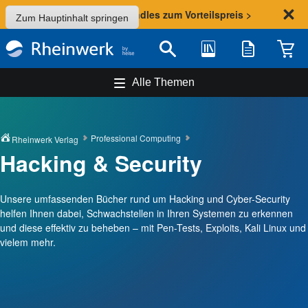
Sommer-Aktion: Bundles zum Vorteilspreis >
Zum Hauptinhalt springen
Bibliothek
Merkliste
Waren
Suche
Alle Themen
Professional Computing
Rheinwerk Verlag
Hacking & Security
Unsere umfassenden Bücher rund um Hacking und Cyber-Security
helfen Ihnen dabei, Schwachstellen in Ihren Systemen zu erkennen
und diese effektiv zu beheben – mit Pen-Tests, Exploits, Kali Linux und
vielem mehr.