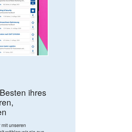
 Besten ihres
ren,
en
 mit unseren
lt wählen wir sie aus.