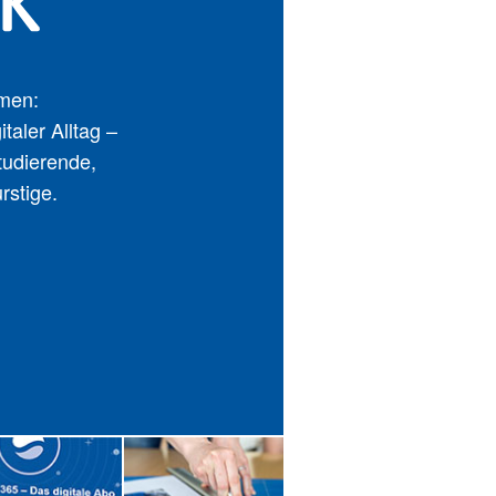
emen:
taler Alltag –
tudierende,
rstige.