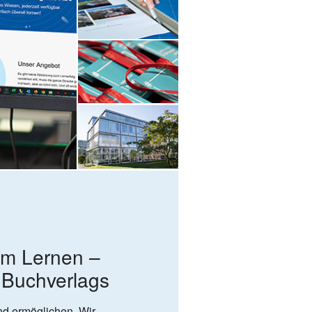
um Lernen –
 Buch­verlags
nd ermöglichen. Wir