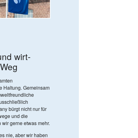
und wirt­
r Weg
samten
ne Haltung. Gemeinsam
mweltfreundliche
sschließlich
y bürgt nicht nur für
rwege und die
n wir gerne etwas mehr.
es nie, aber wir haben