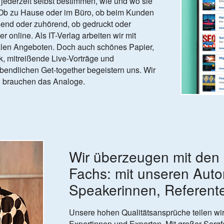
ederzeit selbst bestimmen, wie und wo sie
 Ob zu Hause oder im Büro, ob beim Kunden
send oder zuhörend, ob gedruckt oder
er online. Als IT-Verlag arbeiten wir mit
alen Angeboten. Doch auch schönes Papier,
k, mitreißende Live-Vorträge und
endlichen Get-together begeistern uns. Wir
d brauchen das Analoge.
Wir über­zeugen mit den
Fachs: mit unseren Auto
Speaker­innen, Referent
Unsere hohen Qualitätsansprüche teilen wir
Expertinnen und Experten. Mit großer Sorgfa