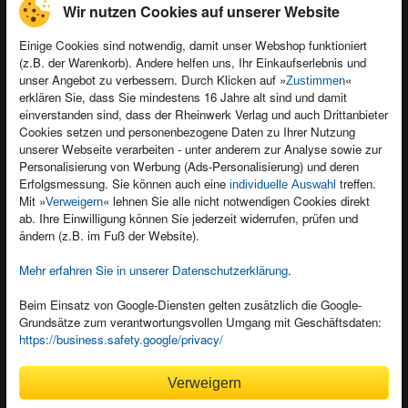
Wir nutzen Cookies auf unserer Website
AGB
Vertrag widerrufen
Datenschutz
Einige Cookies sind notwendig, damit unser Webshop funktioniert
(z.B. der Warenkorb). Andere helfen uns, Ihr Einkaufserlebnis und
unser Angebot zu verbessern. Durch Klicken auf »
«
Zustimmen
erklären Sie, dass Sie mindestens 16 Jahre alt sind und damit
einverstanden sind, dass der Rheinwerk Verlag und auch Drittanbieter
Kontakt
Cookies setzen und personenbezogene Daten zu Ihrer Nutzung
unserer Webseite verarbeiten - unter anderem zur Analyse sowie zur
Newsletter
Produktfeedback
Personalisierung von Werbung (Ads-Personalisierung) und deren
Für Unternehmen
Foreign Rights
Erfolgsmessung. Sie können auch eine
treffen.
individuelle Auswahl
Mit »
« lehnen Sie alle nicht notwendigen Cookies direkt
Verweigern
Presseservice
Ein Buch schreiben
ab. Ihre Einwilligung können Sie jederzeit widerrufen, prüfen und
ändern (z.B. im Fuß der Website).
Dozentenservice
Mehr erfahren Sie in unserer Datenschutzerklärung
.
Beim Einsatz von Google-Diensten gelten zusätzlich die Google-
Grundsätze zum verantwortungsvollen Umgang mit Geschäftsdaten:
Kundenservice
https://business.safety.google/privacy/
Wir sind gerne für Sie da!
Verweigern
service@rheinwerk-verlag.de