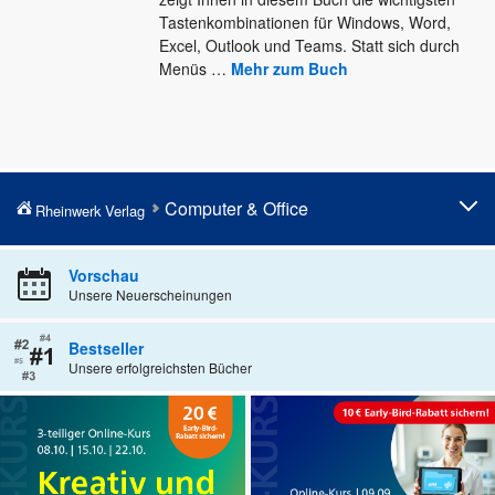
Tastenkombinationen
für Windows, Word,
Excel, Outlook und Teams. Statt sich durch
Menüs
…
Mehr zum Buch
Computer & Office
Rheinwerk Verlag
Microsoft Office
Smartphone und Tablets
Vorschau
Unsere Neuerscheinungen
Windows
Smart Home und NAS
macOS
Computerspiele
Bestseller
Unsere erfolgreichsten Bücher
Einstieg in Computer und Co.
Geschenke für Technikbegeisterte