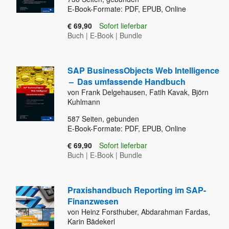
E-Book-Formate: PDF, EPUB, Online
€ 69,90
Sofort lieferbar
Buch
|
E-Book
|
Bundle
SAP BusinessObjects Web Intelligence
–
Das umfassende Handbuch
von Frank Delgehausen, Fatih Kavak, Björn
Kuhlmann
587
Seiten, gebunden
E-Book-Formate: PDF, EPUB, Online
€ 69,90
Sofort lieferbar
Buch
|
E-Book
|
Bundle
Praxishandbuch Reporting im SAP-
Finanzwesen
von Heinz Forsthuber, Abdarahman Fardas,
Karin Bädekerl