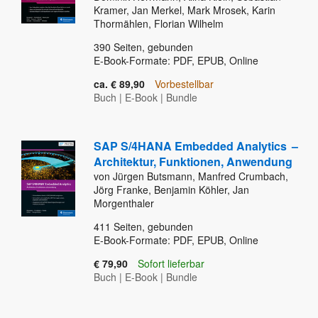
Kramer, Jan Merkel, Mark Mrosek, Karin
Thormählen, Florian Wilhelm
390
Seiten, gebunden
E-Book-Formate: PDF, EPUB, Online
ca. € 89,90
Vorbestellbar
Buch
|
E-Book
|
Bundle
SAP S/4HANA Embedded Analytics
–
Architektur, Funktionen, Anwendung
von Jürgen Butsmann, Manfred Crumbach,
Jörg Franke, Benjamin Köhler, Jan
Morgenthaler
411
Seiten, gebunden
E-Book-Formate: PDF, EPUB, Online
€ 79,90
Sofort lieferbar
Buch
|
E-Book
|
Bundle