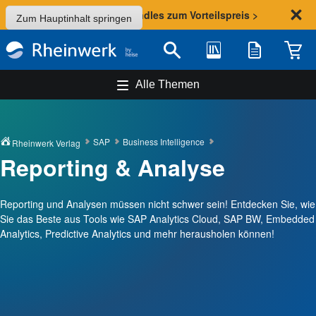
Sommer-Aktion: Bundles zum Vorteilspreis >
Zum Hauptinhalt springen
Bibliothek
Merkliste
Waren
Suche
Alle Themen
SAP
Business Intelligence
Rheinwerk Verlag
Reporting & Analyse
Reporting und Analysen müssen nicht schwer sein! Entdecken Sie, wie
Sie das Beste aus Tools wie SAP Analytics Cloud, SAP BW, Embedded
Analytics, Predictive Analytics und mehr herausholen können!