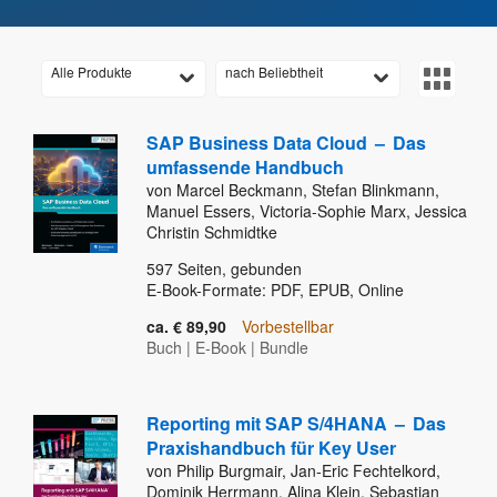
Alle Produkte
nach Beliebtheit
SAP Business Data Cloud
–
Das
umfassende Handbuch
von Marcel Beckmann, Stefan Blinkmann,
Manuel Essers, Victoria-Sophie Marx, Jessica
Christin Schmidtke
597
Seiten, gebunden
E-Book-Formate: PDF, EPUB, Online
ca. € 89,90
Vorbestellbar
Buch
|
E-Book
|
Bundle
Reporting mit SAP S/4HANA
–
Das
Praxishandbuch für Key User
von Philip Burgmair, Jan-Eric Fechtelkord,
Dominik Herrmann, Alina Klein, Sebastian