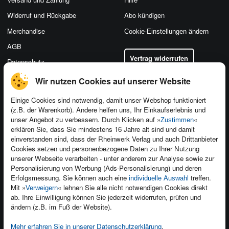
Widerruf und Rückgabe
Abo kündigen
Merchandise
Cookie-Einstellungen ändern
AGB
Vertrag widerrufen
Datenschutz
Wir nutzen Cookies auf unserer Website
Einige Cookies sind notwendig, damit unser Webshop funktioniert
(z.B. der Warenkorb). Andere helfen uns, Ihr Einkaufserlebnis und
Kontakt
unser Angebot zu verbessern. Durch Klicken auf »
«
Zustimmen
Newsletter
Produktfeedback
erklären Sie, dass Sie mindestens 16 Jahre alt sind und damit
einverstanden sind, dass der Rheinwerk Verlag und auch Drittanbieter
Für Unternehmen
Foreign Rights
Cookies setzen und personenbezogene Daten zu Ihrer Nutzung
Presseservice
Ein Buch schreiben
unserer Webseite verarbeiten - unter anderem zur Analyse sowie zur
Personalisierung von Werbung (Ads-Personalisierung) und deren
Dozentenservice
Erfolgsmessung. Sie können auch eine
treffen.
individuelle Auswahl
Mit »
« lehnen Sie alle nicht notwendigen Cookies direkt
Verweigern
ab. Ihre Einwilligung können Sie jederzeit widerrufen, prüfen und
ändern (z.B. im Fuß der Website).
Mehr erfahren Sie in unserer Datenschutzerklärung
.