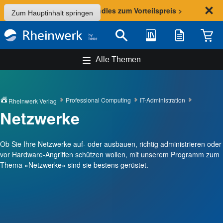
Sommer-Aktion: Bundles zum Vorteilspreis >
Zum Hauptinhalt springen
Bibliothek
Merkliste
Waren
Suche
Alle Themen
Professional Computing
IT-Administration
Rheinwerk Verlag
Netzwerke
Ob Sie Ihre Netzwerke auf- oder ausbauen, richtig administrieren oder
vor Hardware-Angriffen schützen wollen, mit unserem Programm zum
Thema »Netzwerke« sind sie bestens gerüstet.