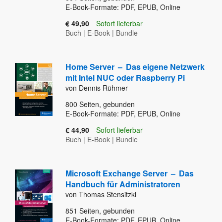
E-Book-Formate: PDF, EPUB, Online
€ 49,90
Sofort lieferbar
Buch
|
E-Book
|
Bundle
Home Server
–
Das eigene Netzwerk
mit Intel NUC oder Raspberry Pi
von Dennis Rühmer
800
Seiten, gebunden
E-Book-Formate: PDF, EPUB, Online
€ 44,90
Sofort lieferbar
Buch
|
E-Book
|
Bundle
Microsoft Exchange Server
–
Das
Handbuch für Administratoren
von Thomas Stensitzki
851
Seiten, gebunden
E-Book-Formate: PDF, EPUB, Online