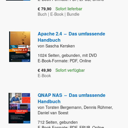
€ 79,90
Sofort lieferbar
Buch
|
E-Book
|
Bundle
Apache 2.4
–
Das umfassende
Handbuch
von Sascha Kersken
1024
Seiten, gebunden, mit DVD
E-Book-Formate: PDF, Online
€ 49,90
Sofort verfügbar
E-Book
QNAP NAS
–
Das umfassende
Handbuch
von Torsten Bergemann, Dennis Rühmer,
Daniel van Soest
712
Seiten, gebunden
E-Book-Formate: PDF, EPUB, Online