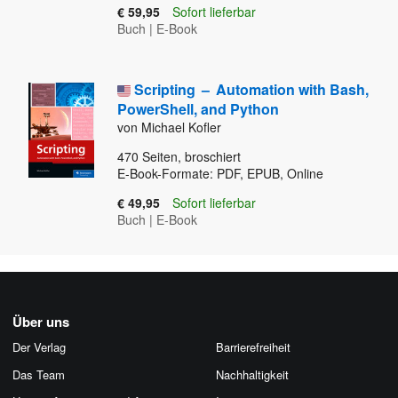
€ 59,95
Sofort lieferbar
Buch
|
E-Book
Scripting
–
Automation with Bash,
PowerShell, and Python
von Michael Kofler
470
Seiten, broschiert
E-Book-Formate: PDF, EPUB, Online
€ 49,95
Sofort lieferbar
Buch
|
E-Book
Über uns
Der Verlag
Barrierefreiheit
Das Team
Nachhaltigkeit