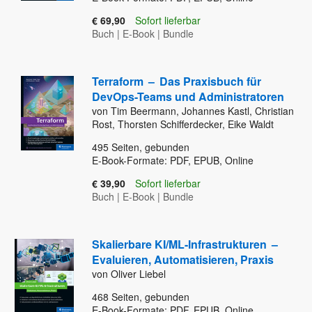
€ 69,90
Sofort lieferbar
Buch
|
E-Book
|
Bundle
Terraform
–
Das Praxisbuch für
DevOps-Teams und Administratoren
von Tim Beermann, Johannes Kastl, Christian
Rost, Thorsten Schifferdecker, Eike Waldt
495
Seiten, gebunden
E-Book-Formate: PDF, EPUB, Online
€ 39,90
Sofort lieferbar
Buch
|
E-Book
|
Bundle
Skalierbare KI/ML-Infrastrukturen
–
Evaluieren, Automatisieren, Praxis
von Oliver Liebel
468
Seiten, gebunden
E-Book-Formate: PDF, EPUB, Online