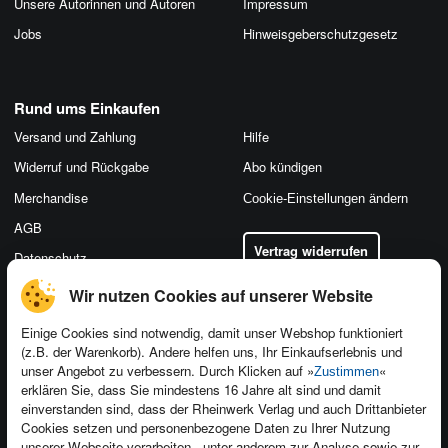
Unsere Autorinnen und Autoren
Impressum
Jobs
Hinweis­geber­schutz­gesetz
Rund ums Einkaufen
Versand und Zahlung
Hilfe
Widerruf und Rückgabe
Abo kündigen
Merchandise
Cookie-Einstellungen ändern
AGB
Vertrag widerrufen
Datenschutz
Wir nutzen Cookies auf unserer Website
Einige Cookies sind notwendig, damit unser Webshop funktioniert
(z.B. der Warenkorb). Andere helfen uns, Ihr Einkaufserlebnis und
Kontakt
unser Angebot zu verbessern. Durch Klicken auf »
«
Zustimmen
Newsletter
Produktfeedback
erklären Sie, dass Sie mindestens 16 Jahre alt sind und damit
einverstanden sind, dass der Rheinwerk Verlag und auch Drittanbieter
Für Unternehmen
Foreign Rights
Cookies setzen und personenbezogene Daten zu Ihrer Nutzung
Presseservice
Ein Buch schreiben
unserer Webseite verarbeiten - unter anderem zur Analyse sowie zur