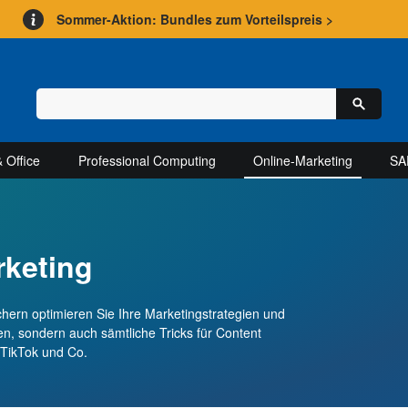
Sommer-Aktion: Bundles zum Vorteilspreis >
 Office
Professional Computing
Online-Marketing
SA
rketing
hern optimieren Sie Ihre Marketingstrategien und
en, sondern auch sämtliche Tricks für Content
 TikTok und Co.