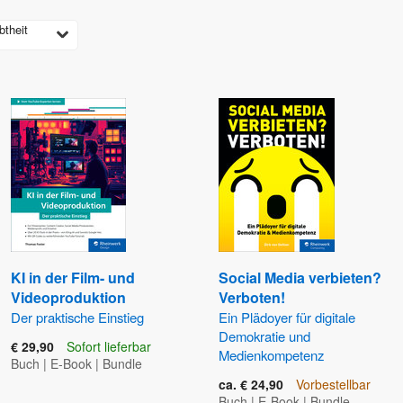
btheit
KI in der Film- und
Social Media verbieten?
Videoproduktion
Verboten!
Der praktische Einstieg
Ein Plädoyer für digitale
Demokratie und
€ 29,90
Sofort lieferbar
Medienkompetenz
Buch
|
E-Book
|
Bundle
ca. € 24,90
Vorbestellbar
Buch
|
E-Book
|
Bundle