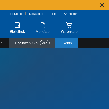
Ihr Konto
Newsletter
Hilfe
Anmelden
Bibliothek
Merkliste
Warenkorb
P
Rheinwerk 365
Events
Abo