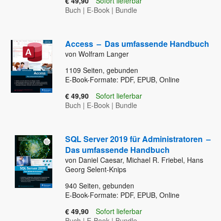
€ 49,90
Sofort lieferbar
Buch
|
E-Book
|
Bundle
Access
–
Das umfassende Handbuch
von Wolfram Langer
1109
Seiten, gebunden
E-Book-Formate: PDF, EPUB, Online
€ 49,90
Sofort lieferbar
Buch
|
E-Book
|
Bundle
SQL Server 2019 für Administratoren
–
Das umfassende Handbuch
von Daniel Caesar, Michael R. Friebel, Hans
Georg Selent-Knips
940
Seiten, gebunden
E-Book-Formate: PDF, EPUB, Online
€ 49,90
Sofort lieferbar
Buch
|
E-Book
|
Bundle