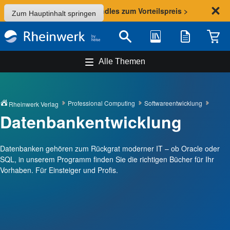
Sommer-Aktion: Bundles zum Vorteilspreis >
Zum Hauptinhalt springen
Bibliothek
Merkliste
Waren
Suche
Alle Themen
Professional Computing
Softwareentwicklung
Rheinwerk Verlag
Datenbankentwicklung
Datenbanken gehören zum Rückgrat moderner IT – ob Oracle oder
SQL, in unserem Programm finden Sie die richtigen Bücher für Ihr
Vorhaben. Für Einsteiger und Profis.