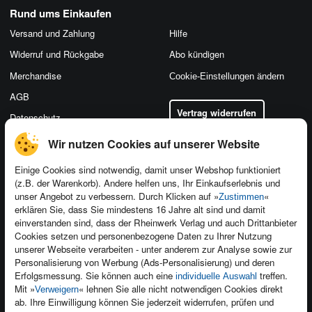
Rund ums Einkaufen
Versand und Zahlung
Hilfe
Widerruf und Rückgabe
Abo kündigen
Merchandise
Cookie-Einstellungen ändern
AGB
Vertrag widerrufen
Datenschutz
Wir nutzen Cookies auf unserer Website
Einige Cookies sind notwendig, damit unser Webshop funktioniert
(z.B. der Warenkorb). Andere helfen uns, Ihr Einkaufserlebnis und
Kontakt
unser Angebot zu verbessern. Durch Klicken auf »
«
Zustimmen
Newsletter
Produktfeedback
erklären Sie, dass Sie mindestens 16 Jahre alt sind und damit
einverstanden sind, dass der Rheinwerk Verlag und auch Drittanbieter
Für Unternehmen
Foreign Rights
Cookies setzen und personenbezogene Daten zu Ihrer Nutzung
Presseservice
Ein Buch schreiben
unserer Webseite verarbeiten - unter anderem zur Analyse sowie zur
Personalisierung von Werbung (Ads-Personalisierung) und deren
Dozentenservice
Erfolgsmessung. Sie können auch eine
treffen.
individuelle Auswahl
Mit »
« lehnen Sie alle nicht notwendigen Cookies direkt
Verweigern
ab. Ihre Einwilligung können Sie jederzeit widerrufen, prüfen und