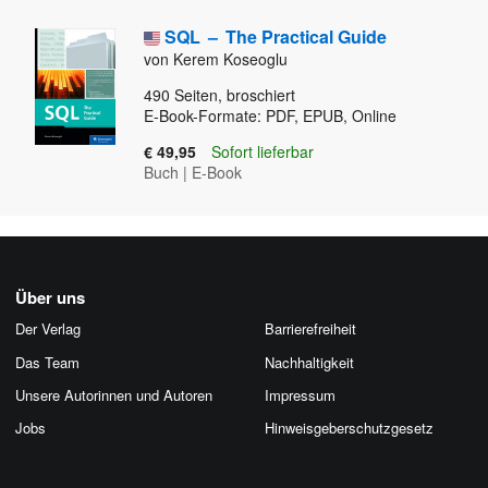
SQL
–
The Practical Guide
von Kerem Koseoglu
490
Seiten, broschiert
E-Book-Formate: PDF, EPUB, Online
€ 49,95
Sofort lieferbar
Buch
|
E-Book
Über uns
Der Verlag
Barrierefreiheit
Das Team
Nachhaltigkeit
Unsere Autorinnen und Autoren
Impressum
Jobs
Hinweis­geber­schutz­gesetz