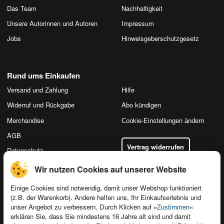
Das Team
Nachhaltigkeit
Unsere Autorinnen und Autoren
Impressum
Jobs
Hinweis­geber­schutz­gesetz
Rund ums Einkaufen
Versand und Zahlung
Hilfe
Widerruf und Rückgabe
Abo kündigen
Merchandise
Cookie-Einstellungen ändern
AGB
Vertrag widerrufen
Datenschutz
Wir nutzen Cookies auf unserer Website
Einige Cookies sind notwendig, damit unser Webshop funktioniert
(z.B. der Warenkorb). Andere helfen uns, Ihr Einkaufserlebnis und
Kontakt
unser Angebot zu verbessern. Durch Klicken auf »
«
Zustimmen
Newsletter
Produktfeedback
erklären Sie, dass Sie mindestens 16 Jahre alt sind und damit