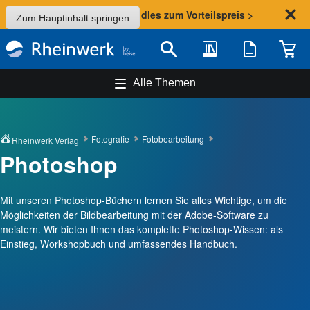
Sommer-Aktion: Bundles zum Vorteilspreis >
Zum Hauptinhalt springen
Bibliothek
Merkliste
Waren
Suche
Alle Themen
Fotografie
Fotobearbeitung
Rheinwerk Verlag
Photoshop
Mit unseren Photoshop-Büchern lernen Sie alles Wichtige, um die
Möglichkeiten der Bildbearbeitung mit der Adobe-Software zu
meistern. Wir bieten Ihnen das komplette Photoshop-Wissen: als
Einstieg, Workshopbuch und umfassendes Handbuch.