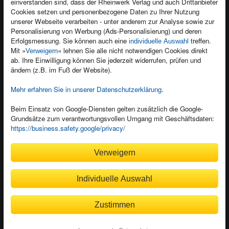
einverstanden sind, dass der Rheinwerk Verlag und auch Drittanbieter
Für Unternehmen
Foreign Rights
Cookies setzen und personenbezogene Daten zu Ihrer Nutzung
Presseservice
Ein Buch schreiben
unserer Webseite verarbeiten - unter anderem zur Analyse sowie zur
Personalisierung von Werbung (Ads-Personalisierung) und deren
Dozentenservice
Erfolgsmessung. Sie können auch eine
treffen.
individuelle Auswahl
Mit »
« lehnen Sie alle nicht notwendigen Cookies direkt
Verweigern
ab. Ihre Einwilligung können Sie jederzeit widerrufen, prüfen und
ändern (z.B. im Fuß der Website).
Mehr erfahren Sie in unserer Datenschutzerklärung
.
Kundenservice
Wir sind gerne für Sie da!
Beim Einsatz von Google-Diensten gelten zusätzlich die Google-
service@rheinwerk-verlag.de
Grundsätze zum verantwortungsvollen Umgang mit Geschäftsdaten:
https://business.safety.google/privacy/
Bequem zahlen
Verweigern
Individuelle Auswahl
Rechnung
Bankeinzug
Zustimmen
© 2026
Rheinwerk Verlag GmbH