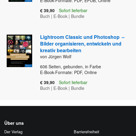
E-Book-Formate: PDF, EPUB, Online
€ 39,90
Sofort lieferbar
Buch
|
E-Book
|
Bundle
Lightroom Classic und Photoshop
–
Bilder organisieren, entwickeln und
kreativ bearbeiten
von Jürgen Wolf
606
Seiten, gebunden, in Farbe
E-Book-Formate: PDF, Online
€ 39,90
Sofort lieferbar
Buch
|
E-Book
|
Bundle
Über uns
Der Verlag
Barrierefreiheit