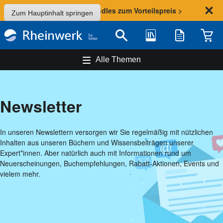
Sommer-Aktion: Bundles zum Vorteilspreis >
Zum Hauptinhalt springen
Bibliothek
Merkliste
Waren
Suche
Alle Themen
Newsletter
In unseren Newslettern versorgen wir Sie regelmäßig mit nützlichen
Inhalten aus unseren Büchern und Wissensbeiträgen unserer
Expert*innen. Aber natürlich auch mit Informationen rund um
Neuerscheinungen, Buchempfehlungen, Rabatt-Aktionen, Events und
vielem mehr.