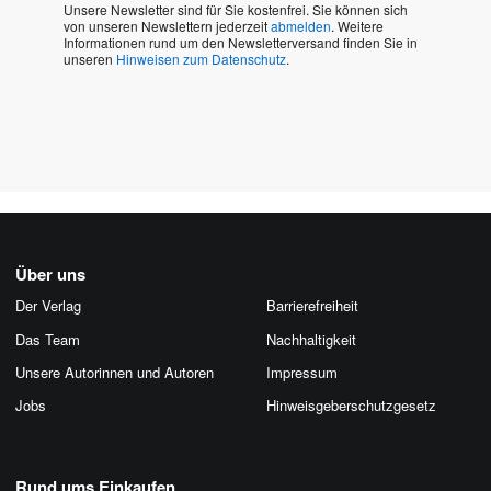
Unsere Newsletter sind für Sie kostenfrei. Sie können sich
von unseren Newslettern jederzeit
abmelden
. Weitere
Informationen rund um den Newsletterversand finden Sie in
unseren
Hinweisen zum Datenschutz
.
Über uns
Der Verlag
Barrierefreiheit
Das Team
Nachhaltigkeit
Unsere Autorinnen und Autoren
Impressum
Jobs
Hinweis­geber­schutz­gesetz
Rund ums Einkaufen