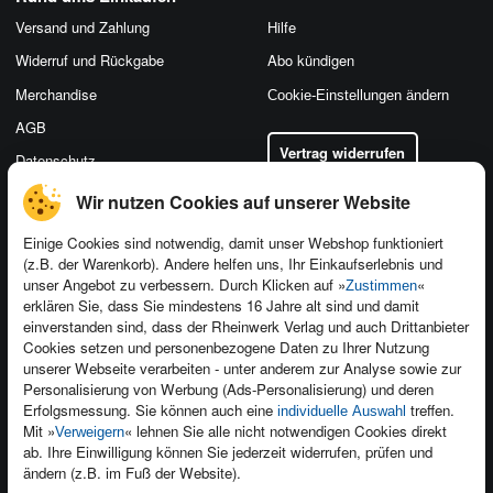
Versand und Zahlung
Hilfe
Widerruf und Rückgabe
Abo kündigen
Merchandise
Cookie-Einstellungen ändern
AGB
Vertrag widerrufen
Datenschutz
Wir nutzen Cookies auf unserer Website
Einige Cookies sind notwendig, damit unser Webshop funktioniert
(z.B. der Warenkorb). Andere helfen uns, Ihr Einkaufserlebnis und
Kontakt
unser Angebot zu verbessern. Durch Klicken auf »
«
Zustimmen
Newsletter
Produktfeedback
erklären Sie, dass Sie mindestens 16 Jahre alt sind und damit
einverstanden sind, dass der Rheinwerk Verlag und auch Drittanbieter
Für Unternehmen
Foreign Rights
Cookies setzen und personenbezogene Daten zu Ihrer Nutzung
Presseservice
Ein Buch schreiben
unserer Webseite verarbeiten - unter anderem zur Analyse sowie zur
Personalisierung von Werbung (Ads-Personalisierung) und deren
Dozentenservice
Erfolgsmessung. Sie können auch eine
treffen.
individuelle Auswahl
Mit »
« lehnen Sie alle nicht notwendigen Cookies direkt
Verweigern
ab. Ihre Einwilligung können Sie jederzeit widerrufen, prüfen und
ändern (z.B. im Fuß der Website).