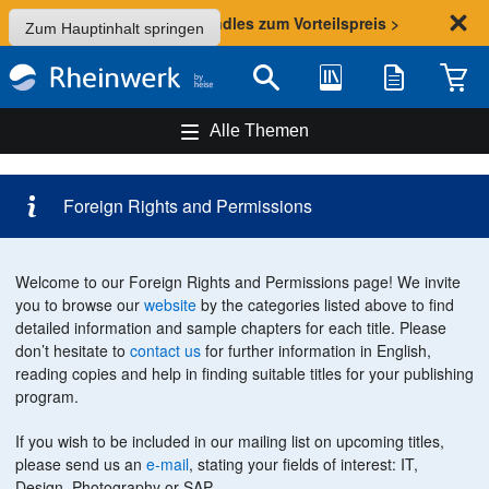
Sommer-Aktion: Bundles zum Vorteilspreis >
Zum Hauptinhalt springen
Bibliothek
Merkliste
Waren
Suche
Alle Themen
Foreign Rights and Permissions
Welcome to our Foreign Rights and Permissions page! We invite
you to browse our
website
by the categories listed above to find
detailed information and sample chapters for each title. Please
don’t hesitate to
contact us
for further information in English,
reading copies and help in finding suitable titles for your publishing
program.
If you wish to be included in our mailing list on upcoming titles,
please send us an
e‑mail
, stating your fields of interest: IT,
Design, Photography or SAP.