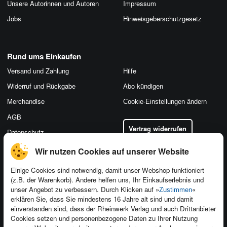
Unsere Autorinnen und Autoren
Impressum
Jobs
Hinweis­geber­schutz­gesetz
Rund ums Einkaufen
Versand und Zahlung
Hilfe
Widerruf und Rückgabe
Abo kündigen
Merchandise
Cookie-Einstellungen ändern
AGB
Vertrag widerrufen
Datenschutz
Wir nutzen Cookies auf unserer Website
Einige Cookies sind notwendig, damit unser Webshop funktioniert
(z.B. der Warenkorb). Andere helfen uns, Ihr Einkaufserlebnis und
Kontakt
unser Angebot zu verbessern. Durch Klicken auf »
«
Zustimmen
Newsletter
Produktfeedback
erklären Sie, dass Sie mindestens 16 Jahre alt sind und damit
einverstanden sind, dass der Rheinwerk Verlag und auch Drittanbieter
Für Unternehmen
Foreign Rights
Cookies setzen und personenbezogene Daten zu Ihrer Nutzung
Presseservice
Ein Buch schreiben