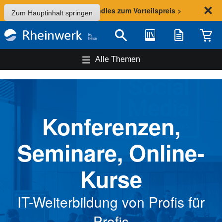
Sommer-Aktion: Bundles zum Vorteilspreis >
Zum Hauptinhalt springen
Bibliothek
Merkliste
Waren
Suche
Alle Themen
Konferenzen,
Seminare, Online-
Kurse
IT-Weiterbildung von Profis für
Profis