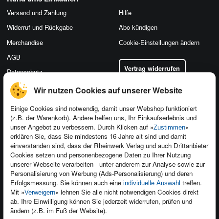
Versand und Zahlung
Hilfe
Widerruf und Rückgabe
Abo kündigen
Merchandise
Cookie-Einstellungen ändern
AGB
Vertrag widerrufen
Datenschutz
Wir nutzen Cookies auf unserer Website
Einige Cookies sind notwendig, damit unser Webshop funktioniert
(z.B. der Warenkorb). Andere helfen uns, Ihr Einkaufserlebnis und
Kontakt
unser Angebot zu verbessern. Durch Klicken auf »
«
Zustimmen
Newsletter
Produktfeedback
erklären Sie, dass Sie mindestens 16 Jahre alt sind und damit
einverstanden sind, dass der Rheinwerk Verlag und auch Drittanbieter
Für Unternehmen
Foreign Rights
Cookies setzen und personenbezogene Daten zu Ihrer Nutzung
Presseservice
Ein Buch schreiben
unserer Webseite verarbeiten - unter anderem zur Analyse sowie zur
Personalisierung von Werbung (Ads-Personalisierung) und deren
Dozentenservice
Erfolgsmessung. Sie können auch eine
treffen.
individuelle Auswahl
Mit »
« lehnen Sie alle nicht notwendigen Cookies direkt
Verweigern
ab. Ihre Einwilligung können Sie jederzeit widerrufen, prüfen und
ändern (z.B. im Fuß der Website).