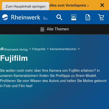
Sommer-Aktion: Bundles zum Vorteilspreis >
Zum Hauptinhalt springen
Bibliothek
Merkliste
Waren
Suche
Alle Themen
Fotografie
Kamerahandbücher
Rheinwerk Verlag
Fujifilm
Sie wollen noch mehr über Ihre Kamera von Fujifilm erfahren? In
unseren Kamerabüchern finden Sie Profitipps zu Ihrem Modell.
Profitieren Sie vom Wissen des Autors und halten Sie Motive gekonnt
in Foto und Film fest!