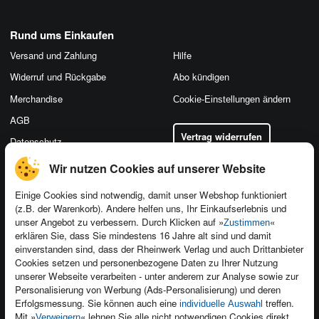
Rund ums Einkaufen
Versand und Zahlung
Hilfe
Widerruf und Rückgabe
Abo kündigen
Merchandise
Cookie-Einstellungen ändern
AGB
Vertrag widerrufen
Datenschutz
Wir nutzen Cookies auf unserer Website
Einige Cookies sind notwendig, damit unser Webshop funktioniert
(z.B. der Warenkorb). Andere helfen uns, Ihr Einkaufserlebnis und
Kontakt
unser Angebot zu verbessern. Durch Klicken auf »
«
Zustimmen
Newsletter
Produktfeedback
erklären Sie, dass Sie mindestens 16 Jahre alt sind und damit
einverstanden sind, dass der Rheinwerk Verlag und auch Drittanbieter
Für Unternehmen
Foreign Rights
Cookies setzen und personenbezogene Daten zu Ihrer Nutzung
Presseservice
Ein Buch schreiben
unserer Webseite verarbeiten - unter anderem zur Analyse sowie zur
Personalisierung von Werbung (Ads-Personalisierung) und deren
Dozentenservice
Erfolgsmessung. Sie können auch eine
treffen.
individuelle Auswahl
Mit »
« lehnen Sie alle nicht notwendigen Cookies direkt
Verweigern