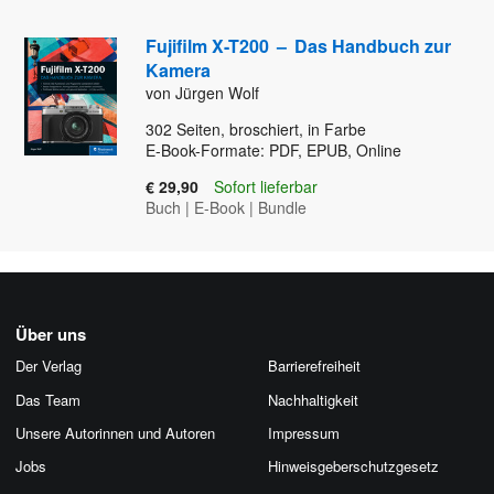
Fujifilm X-T200
–
Das Handbuch zur
Kamera
von Jürgen Wolf
302
Seiten, broschiert, in Farbe
E-Book-Formate: PDF, EPUB, Online
€ 29,90
Sofort lieferbar
Buch
|
E-Book
|
Bundle
Über uns
Der Verlag
Barrierefreiheit
Das Team
Nachhaltigkeit
Unsere Autorinnen und Autoren
Impressum
Jobs
Hinweis­geber­schutz­gesetz