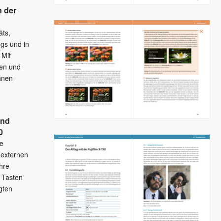
n der
äts,
gs und in
 Mit
en und
Ihnen
und
0
de
 externen
Ihre
. Tasten
gten