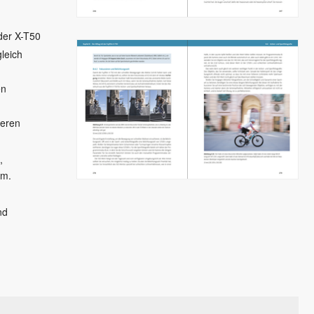
der X-T50
leich
en
ieren
,
 m.
nd