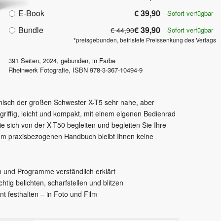
E-Book
€ 39,90
Sofort verfügbar
Bundle
€ 39,90
€ 44,90
Sofort verfügbar
*preisgebunden, befristete Preissenkung des Verlags
391
Seiten,
2024
, gebunden, in Farbe
Rheinwerk Fotografie
,
ISBN
978-3-367-10494-9
chnisch der großen Schwester X-T5 sehr nahe, aber
griffig, leicht und kompakt, mit einem eigenen Bedienrad
ie sich von der X-T50 begleiten und begleiten Sie Ihre
sem praxisbezogenen Handbuch bleibt Ihnen keine
n und Programme verständlich erklärt
chtig belichten, scharfstellen und blitzen
nt festhalten – in Foto und Film