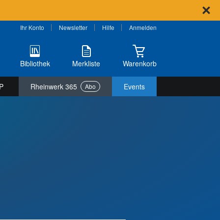
Ihr Konto
Newsletter
Hilfe
Anmelden
Bibliothek
Merkliste
Warenkorb
P
Rheinwerk 365
Events
Abo