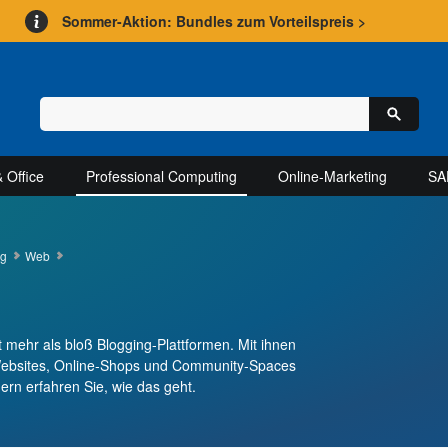
Sommer-Aktion: Bundles zum Vorteilspreis >
 Office
Professional Computing
Online-Marketing
SA
ng
Web
ehr als bloß Blogging-Plattformen. Mit ihnen
 Websites, Online-Shops und Community-Spaces
rn erfahren Sie, wie das geht.