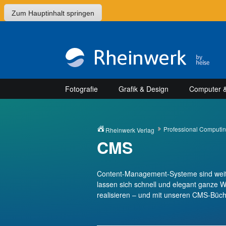
Zum Hauptinhalt springen
Fotografie
Grafik & Design
Computer &
Professional Computi
Rheinwerk Verlag
CMS
Content-Management-Systeme sind weit m
lassen sich schnell und elegant ganze
realisieren – und mit unseren CMS-Büche