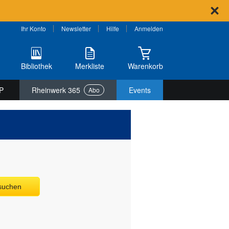
Ihr Konto
Newsletter
Hilfe
Anmelden
Bibliothek
Merkliste
Warenkorb
P
Rheinwerk 365
Events
Abo
 suchen