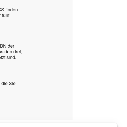
SS finden
 fünf
SBN der
s den drei,
tzt sind.
 die Sie