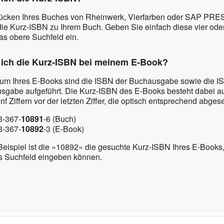
ücken Ihres Buches von Rheinwerk, Vierfarben oder SAP PRE
die Kurz‑ISBN zu Ihrem Buch. Geben Sie einfach diese vier oder
das obere Suchfeld ein.
 ich die Kurz‑ISBN bei meinem E‑Book?
um Ihres E‑Books sind die ISBN der Buchausgabe sowie die I
sgabe aufgeführt. Die Kurz‑ISBN des E‑Books besteht dabei au
ünf Ziffern vor der letzten Ziffer, die optisch entsprechend abgese
3-367-
10891
-6 (Buch)
3-367-
10892
-3 (E-Book)
Beispiel ist die »10892« die gesuchte Kurz‑ISBN Ihres E‑Books,
s Suchfeld eingeben können.