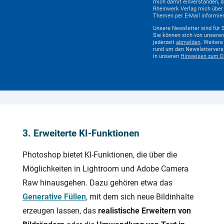
mich damit einverstanden, d
Rheinwerk Verlag mich über d
Themen per E-Mail informier
Unsere Newsletter sind für S
Sie können sich von unsere
jederzeit
abmelden
. Weitere
rund um den Newslettervers
in unseren
Hinweisen zum D
3. Erweiterte KI-Funktionen
Photoshop bietet KI-Funktionen, die über die
Möglichkeiten in Lightroom und Adobe Camera
Raw hinausgehen. Dazu gehören etwa das
Generative Füllen
, mit dem sich neue Bildinhalte
erzeugen lassen, das
realistische Erweitern von