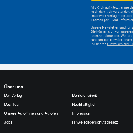
Mit Klick auf »Jetzt anmelde
mich damit einverstanden, d
Rheinwerk Verlag mich über d
Themen per E-Mail informier
Unsere Newsletter sind für S
Sie können sich von unsere
jederzeit
abmelden
. Weitere
rund um den Newslettervers
in unseren
Hinweisen zum D
Über uns
Der Verlag
Barrierefreiheit
Das Team
Nachhaltigkeit
Unsere Autorinnen und Autoren
Impressum
Jobs
Hinweis­geber­schutz­gesetz