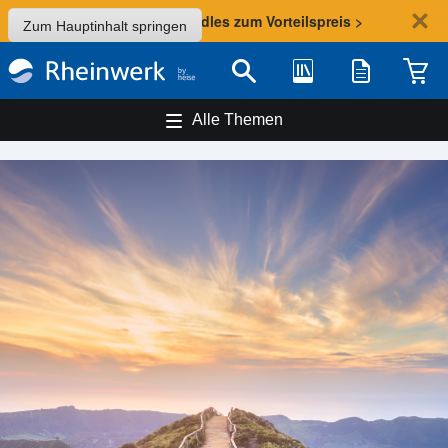
Sommer-Aktion: Bundles zum Vorteilspreis >
Zum Hauptinhalt springen
Bibliothek
Merkliste
Waren
Suche
Alle Themen