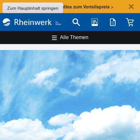
Sommer-Aktion: Bundles zum Vorteilspreis >
Zum Hauptinhalt springen
Bibliothek
Merkliste
Waren
Suche
Alle Themen