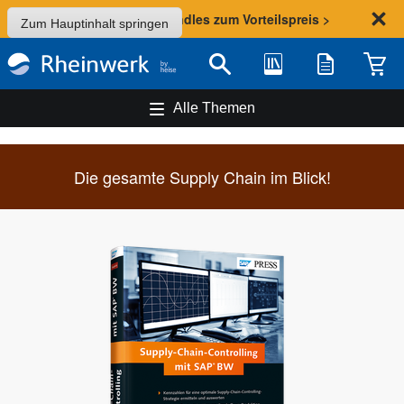
Sommer-Aktion: Bundles zum Vorteilspreis >
Zum Hauptinhalt springen
Bibliothek
Merkliste
Waren
Suche
Alle Themen
Die gesamte Supply Chain im Blick!