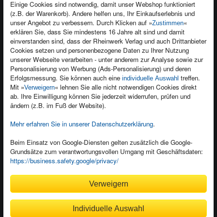
Einige Cookies sind notwendig, damit unser Webshop funktioniert
(z.B. der Warenkorb). Andere helfen uns, Ihr Einkaufserlebnis und
Kontakt
unser Angebot zu verbessern. Durch Klicken auf »
«
Zustimmen
Newsletter
Produktfeedback
erklären Sie, dass Sie mindestens 16 Jahre alt sind und damit
einverstanden sind, dass der Rheinwerk Verlag und auch Drittanbieter
Für Unternehmen
Foreign Rights
Cookies setzen und personenbezogene Daten zu Ihrer Nutzung
Presseservice
Ein Buch schreiben
unserer Webseite verarbeiten - unter anderem zur Analyse sowie zur
Personalisierung von Werbung (Ads-Personalisierung) und deren
Dozentenservice
Erfolgsmessung. Sie können auch eine
treffen.
individuelle Auswahl
Mit »
« lehnen Sie alle nicht notwendigen Cookies direkt
Verweigern
ab. Ihre Einwilligung können Sie jederzeit widerrufen, prüfen und
ändern (z.B. im Fuß der Website).
Mehr erfahren Sie in unserer Datenschutzerklärung
.
Kundenservice
Wir sind gerne für Sie da!
Beim Einsatz von Google-Diensten gelten zusätzlich die Google-
service@rheinwerk-verlag.de
Grundsätze zum verantwortungsvollen Umgang mit Geschäftsdaten:
https://business.safety.google/privacy/
Bequem zahlen
Verweigern
Individuelle Auswahl