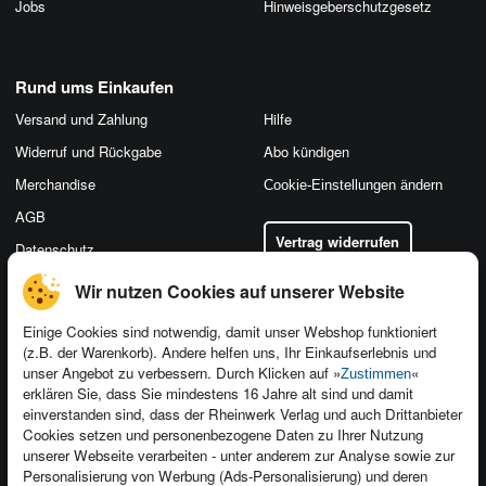
Jobs
Hinweis­geber­schutz­gesetz
Rund ums Einkaufen
Versand und Zahlung
Hilfe
Widerruf und Rückgabe
Abo kündigen
Merchandise
Cookie-Einstellungen ändern
AGB
Vertrag widerrufen
Datenschutz
Wir nutzen Cookies auf unserer Website
Einige Cookies sind notwendig, damit unser Webshop funktioniert
(z.B. der Warenkorb). Andere helfen uns, Ihr Einkaufserlebnis und
Kontakt
unser Angebot zu verbessern. Durch Klicken auf »
«
Zustimmen
Newsletter
Produktfeedback
erklären Sie, dass Sie mindestens 16 Jahre alt sind und damit
einverstanden sind, dass der Rheinwerk Verlag und auch Drittanbieter
Für Unternehmen
Foreign Rights
Cookies setzen und personenbezogene Daten zu Ihrer Nutzung
Presseservice
Ein Buch schreiben
unserer Webseite verarbeiten - unter anderem zur Analyse sowie zur
Personalisierung von Werbung (Ads-Personalisierung) und deren
Dozentenservice