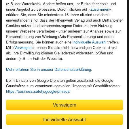
(z.B. der Warenkorb). Andere helfen uns, Ihr Einkaufserlebnis und
Kontakt
unser Angebot zu verbessern. Durch Klicken auf »
«
Zustimmen
Newsletter
Produktfeedback
erklären Sie, dass Sie mindestens 16 Jahre alt sind und damit
einverstanden sind, dass der Rheinwerk Verlag und auch Drittanbieter
Für Unternehmen
Foreign Rights
Cookies setzen und personenbezogene Daten zu Ihrer Nutzung
Presseservice
Ein Buch schreiben
unserer Webseite verarbeiten - unter anderem zur Analyse sowie zur
Personalisierung von Werbung (Ads-Personalisierung) und deren
Dozentenservice
Erfolgsmessung. Sie können auch eine
treffen.
individuelle Auswahl
Mit »
« lehnen Sie alle nicht notwendigen Cookies direkt
Verweigern
ab. Ihre Einwilligung können Sie jederzeit widerrufen, prüfen und
ändern (z.B. im Fuß der Website).
Mehr erfahren Sie in unserer Datenschutzerklärung
.
Kundenservice
Wir sind gerne für Sie da!
Beim Einsatz von Google-Diensten gelten zusätzlich die Google-
service@rheinwerk-verlag.de
Grundsätze zum verantwortungsvollen Umgang mit Geschäftsdaten:
https://business.safety.google/privacy/
Bequem zahlen
Verweigern
Individuelle Auswahl
Rechnung
Bankeinzug