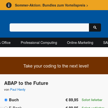
Sommer-Aktion: Bundles zum Vorteilspreis >
 Office
Professional Computing
Online-Marketing
SA
Take your coding to the next level!
ABAP to the Future
von
Paul Hardy
Buch
€ 89,95
Sofort lieferbar
E-Book
€ 89,95
Sofort verfügbar