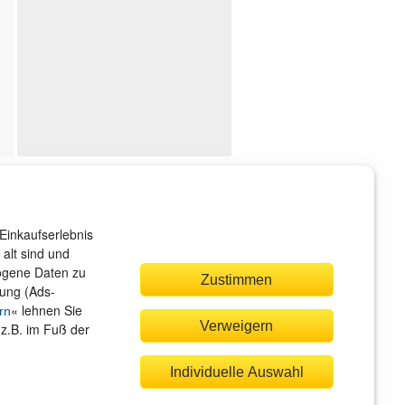
ndenservice
r sind gerne für Sie da!
Einkaufserlebnis
rvice@rheinwerk-verlag.de
alt sind und
zogene Daten zu
Zustimmen
bung (Ads-
« lehnen Sie
rn
Verweigern
(z.B. im Fuß der
quem zahlen
Individuelle Auswahl