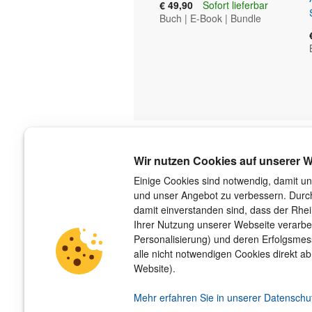
€ 49,90
Sofort lieferbar
Buch
|
E-Book
|
Bundle
Über uns
Wir nutzen Cookies auf unserer W
Der Verlag
Einige Cookies sind notwendig, damit un
und unser Angebot zu verbessern. Durch
Das Team
damit einverstanden sind, dass der Rhe
Unsere Autorinnen und Autoren
Ihrer Nutzung unserer Webseite verarbe
Jobs
Personalisierung) und deren Erfolgsme
Barrierefreiheit
alle nicht notwendigen Cookies direkt ab
Nachhaltigkeit
Website).
Impressum
Hinweis­geber­schutz­gesetz
Mehr erfahren Sie in unserer Datenschu