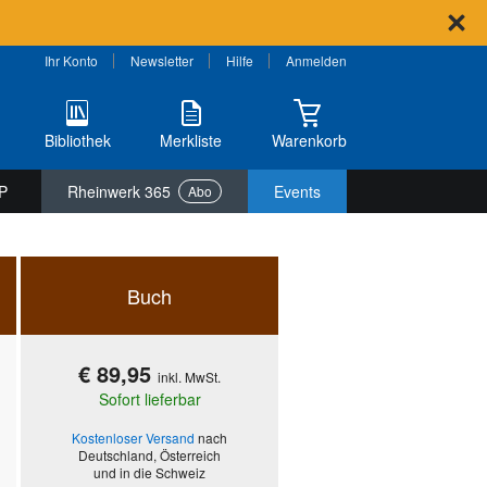
Ihr Konto
Newsletter
Hilfe
Anmelden
Bibliothek
Merkliste
Warenkorb
P
Rheinwerk 365
Events
Abo
Buch
€ 89,95
inkl. MwSt.
Sofort lieferbar
Kostenloser Versand
nach
Deutschland, Österreich
und in die Schweiz