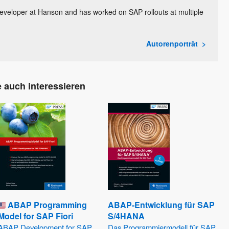
eveloper at Hanson and has worked on SAP rollouts at multiple
Autorenporträt
 auch interessieren
ABAP Programming
ABAP-Entwicklung für SAP
Model for SAP Fiori
S/4HANA
ABAP Development for SAP
Das Programmiermodell für SAP