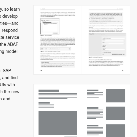
y, so learn
o develop
ities—and
t, respond
te service
 the ABAP
ng model.
th SAP
 and find
UIs with
h the new
io and