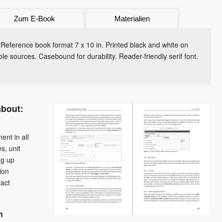
Zum E-Book
Materialien
 Reference book format 7 x 10 in. Printed black and white on
le sources. Casebound for durability. Reader-friendly serif font.
about:
ent in all
s, unit
ng up
ion
ract
n