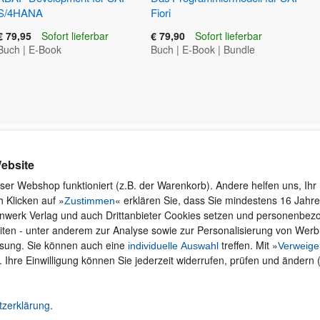
S/4HANA
Fiori
€ 79,95
Sofort lieferbar
€ 79,90
Sofort lieferbar
Buch
|
E-Book
Buch
|
E-Book
|
Bundle
Kontakt
Rund ums Einkaufen
Ku
ebsite
Wi
Newsletter
Versand und Zahlung
ser Webshop funktioniert (z.B. der Warenkorb). Andere helfen uns, Ihr 
se
 Klicken auf »
« erklären Sie, dass Sie mindestens 16 Jahre 
Für Unternehmen
Widerruf und Rückgabe
Zustimmen
inwerk Verlag und auch Drittanbieter Cookies setzen und personenbe
Presseservice
Merchandise
iten - unter anderem zur Analyse sowie zur Personalisierung von Wer
Dozentenservice
AGB
ssung. Sie können auch eine
treffen. Mit »
individuelle Auswahl
Verweige
Produktfeedback
Datenschutz
. Ihre Einwilligung können Sie jederzeit widerrufen, prüfen und ändern 
Foreign Rights
Hilfe
Be
Ein Buch schreiben
Abo kündigen
tzerklärung
.
Cookie-Einstellungen ändern