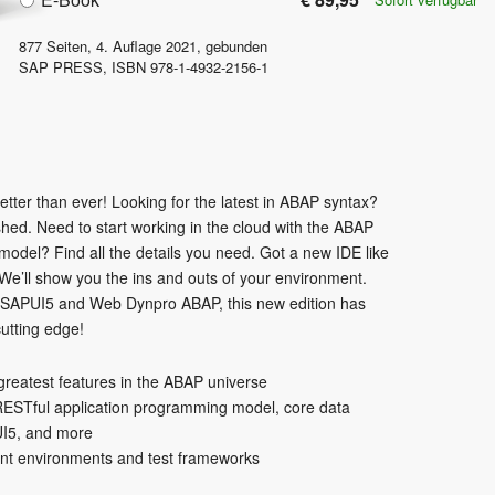
877
Seiten,
4. Auflage
2021
, gebunden
SAP PRESS
,
ISBN
978-1-4932-2156-1
ter than ever! Looking for the latest in ABAP syntax?
hed. Need to start working in the cloud with the ABAP
odel? Find all the details you need. Got a new IDE like
We’ll show you the ins and outs of your environment.
APUI5 and Web Dynpro ABAP, this new edition has
utting edge!
 greatest features in the ABAP universe
ESTful application programming model, core data
UI5, and more
nt environments and test frameworks