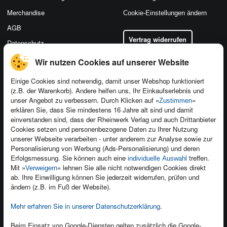
Merchandise
Cookie-Einstellungen ändern
AGB
Vertrag widerrufen
Datenschutz
Wir nutzen Cookies auf unserer Website
Einige Cookies sind notwendig, damit unser Webshop funktioniert
(z.B. der Warenkorb). Andere helfen uns, Ihr Einkaufserlebnis und
Kontakt
unser Angebot zu verbessern. Durch Klicken auf »
«
Zustimmen
Newsletter
Produktfeedback
erklären Sie, dass Sie mindestens 16 Jahre alt sind und damit
einverstanden sind, dass der Rheinwerk Verlag und auch Drittanbieter
Für Unternehmen
Foreign Rights
Cookies setzen und personenbezogene Daten zu Ihrer Nutzung
Presseservice
Ein Buch schreiben
unserer Webseite verarbeiten - unter anderem zur Analyse sowie zur
Personalisierung von Werbung (Ads-Personalisierung) und deren
Dozentenservice
Erfolgsmessung. Sie können auch eine
treffen.
individuelle Auswahl
Mit »
« lehnen Sie alle nicht notwendigen Cookies direkt
Verweigern
ab. Ihre Einwilligung können Sie jederzeit widerrufen, prüfen und
ändern (z.B. im Fuß der Website).
Mehr erfahren Sie in unserer Datenschutzerklärung
.
Kundenservice
Wir sind gerne für Sie da!
Beim Einsatz von Google-Diensten gelten zusätzlich die Google-