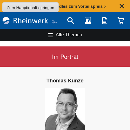
Sommer-Aktion: Bundles zum Vorteilspreis >
Zum Hauptinhalt springen
Bibliothek
Merkliste
Waren
Suche
Alle Themen
Im Porträt
Thomas Kunze