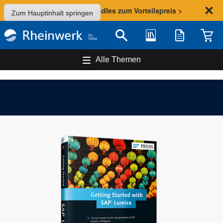
Sommer-Aktion: Bundles zum Vorteilspreis >
Zum Hauptinhalt springen
Bibliothek
Merkliste
Waren
Suche
Alle Themen