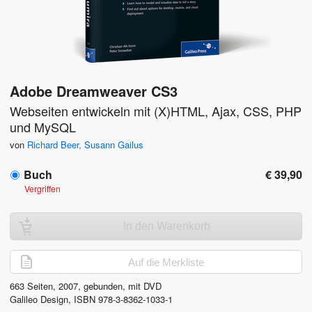
Adobe Dreamweaver CS3
Webseiten entwickeln mit (X)HTML, Ajax, CSS, PHP
und MySQL
von
Richard Beer
,
Susann Gailus
Buch
€ 39,90
Vergriffen
In den Warenkorb
Auf die Merkliste
663
Seiten,
2007
, gebunden, mit DVD
Galileo Design
,
ISBN
978-3-8362-1033-1