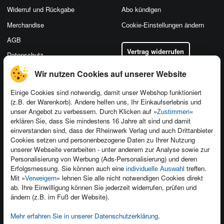
Widerruf und Rückgabe
Abo kündigen
Merchandise
Cookie-Einstellungen ändern
AGB
Vertrag widerrufen
Datenschutz
Wir nutzen Cookies auf unserer Website
Einige Cookies sind notwendig, damit unser Webshop funktioniert
(z.B. der Warenkorb). Andere helfen uns, Ihr Einkaufserlebnis und
Kontakt
unser Angebot zu verbessern. Durch Klicken auf »
«
Zustimmen
Newsletter
Produktfeedback
erklären Sie, dass Sie mindestens 16 Jahre alt sind und damit
einverstanden sind, dass der Rheinwerk Verlag und auch Drittanbieter
Für Unternehmen
Foreign Rights
Cookies setzen und personenbezogene Daten zu Ihrer Nutzung
Presseservice
Ein Buch schreiben
unserer Webseite verarbeiten - unter anderem zur Analyse sowie zur
Personalisierung von Werbung (Ads-Personalisierung) und deren
Dozentenservice
Erfolgsmessung. Sie können auch eine
treffen.
individuelle Auswahl
Mit »
« lehnen Sie alle nicht notwendigen Cookies direkt
Verweigern
ab. Ihre Einwilligung können Sie jederzeit widerrufen, prüfen und
ändern (z.B. im Fuß der Website).
Mehr erfahren Sie in unserer Datenschutzerklärung
.
Kundenservice