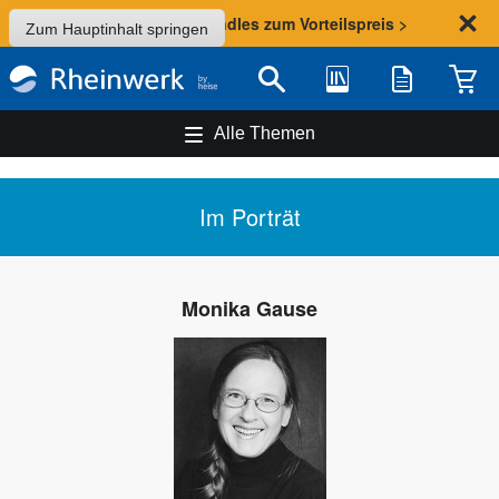
Sommer-Aktion: Bundles zum Vorteilspreis >
Zum Hauptinhalt springen
Bibliothek
Merkliste
Waren
Suche
Alle Themen
Im Porträt
Monika Gause