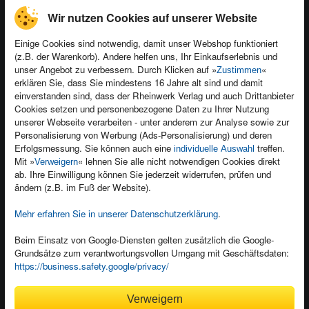
Wir nutzen Cookies auf unserer Website
Einige Cookies sind notwendig, damit unser Webshop funktioniert
(z.B. der Warenkorb). Andere helfen uns, Ihr Einkaufserlebnis und
Kontakt
unser Angebot zu verbessern. Durch Klicken auf »
«
Zustimmen
Newsletter
Produktfeedback
erklären Sie, dass Sie mindestens 16 Jahre alt sind und damit
einverstanden sind, dass der Rheinwerk Verlag und auch Drittanbieter
Für Unternehmen
Foreign Rights
Cookies setzen und personenbezogene Daten zu Ihrer Nutzung
Presseservice
Ein Buch schreiben
unserer Webseite verarbeiten - unter anderem zur Analyse sowie zur
Personalisierung von Werbung (Ads-Personalisierung) und deren
Dozentenservice
Erfolgsmessung. Sie können auch eine
treffen.
individuelle Auswahl
Mit »
« lehnen Sie alle nicht notwendigen Cookies direkt
Verweigern
ab. Ihre Einwilligung können Sie jederzeit widerrufen, prüfen und
ändern (z.B. im Fuß der Website).
Mehr erfahren Sie in unserer Datenschutzerklärung
.
Kundenservice
Wir sind gerne für Sie da!
Beim Einsatz von Google-Diensten gelten zusätzlich die Google-
service@rheinwerk-verlag.de
Grundsätze zum verantwortungsvollen Umgang mit Geschäftsdaten:
https://business.safety.google/privacy/
Bequem zahlen
Verweigern