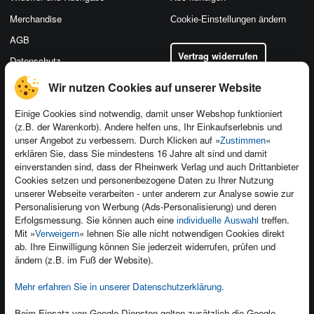
Merchandise
Cookie-Einstellungen ändern
AGB
Vertrag widerrufen
Datenschutz
Wir nutzen Cookies auf unserer Website
Einige Cookies sind notwendig, damit unser Webshop funktioniert
(z.B. der Warenkorb). Andere helfen uns, Ihr Einkaufserlebnis und
Kontakt
unser Angebot zu verbessern. Durch Klicken auf »
«
Zustimmen
Newsletter
Produktfeedback
erklären Sie, dass Sie mindestens 16 Jahre alt sind und damit
einverstanden sind, dass der Rheinwerk Verlag und auch Drittanbieter
Für Unternehmen
Foreign Rights
Cookies setzen und personenbezogene Daten zu Ihrer Nutzung
Presseservice
Ein Buch schreiben
unserer Webseite verarbeiten - unter anderem zur Analyse sowie zur
Personalisierung von Werbung (Ads-Personalisierung) und deren
Dozentenservice
Erfolgsmessung. Sie können auch eine
treffen.
individuelle Auswahl
Mit »
« lehnen Sie alle nicht notwendigen Cookies direkt
Verweigern
ab. Ihre Einwilligung können Sie jederzeit widerrufen, prüfen und
ändern (z.B. im Fuß der Website).
Mehr erfahren Sie in unserer Datenschutzerklärung
.
Kundenservice
Wir sind gerne für Sie da!
Beim Einsatz von Google-Diensten gelten zusätzlich die Google-