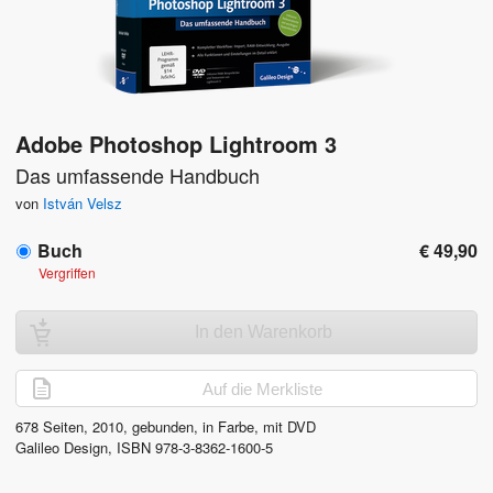
Adobe Photoshop Lightroom 3
Das umfassende Handbuch
von
István Velsz
Buch
€ 49,90
Vergriffen
In den Warenkorb
Auf die Merkliste
678
Seiten,
2010
, gebunden, in Farbe, mit DVD
Galileo Design
,
ISBN
978-3-8362-1600-5