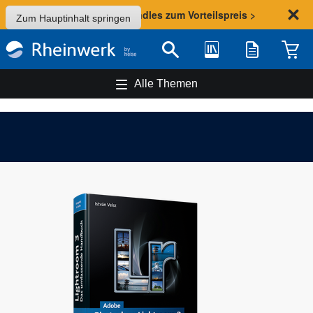
Sommer-Aktion: Bundles zum Vorteilspreis >
Zum Hauptinhalt springen
Bibliothek
Merkliste
Waren
Suche
Alle Themen