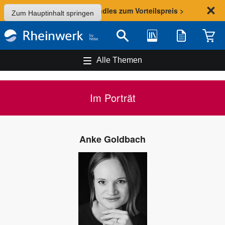
Sommer-Aktion: Bundles zum Vorteilspreis >
Zum Hauptinhalt springen
Bibliothek
Merkliste
Waren
Suche
Alle Themen
Im Porträt
Anke Goldbach