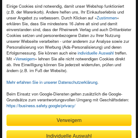
Einige Cookies sind notwendig, damit unser Webshop funktioniert
(z.B. der Warenkorb). Andere helfen uns, Ihr Einkaufserlebnis und
Kontakt
unser Angebot zu verbessern. Durch Klicken auf »
«
Zustimmen
Newsletter
Produktfeedback
erklären Sie, dass Sie mindestens 16 Jahre alt sind und damit
einverstanden sind, dass der Rheinwerk Verlag und auch Drittanbieter
Für Unternehmen
Foreign Rights
Cookies setzen und personenbezogene Daten zu Ihrer Nutzung
Presseservice
Ein Buch schreiben
unserer Webseite verarbeiten - unter anderem zur Analyse sowie zur
Personalisierung von Werbung (Ads-Personalisierung) und deren
Dozentenservice
Erfolgsmessung. Sie können auch eine
treffen.
individuelle Auswahl
Mit »
« lehnen Sie alle nicht notwendigen Cookies direkt
Verweigern
ab. Ihre Einwilligung können Sie jederzeit widerrufen, prüfen und
ändern (z.B. im Fuß der Website).
Mehr erfahren Sie in unserer Datenschutzerklärung
.
Kundenservice
Wir sind gerne für Sie da!
Beim Einsatz von Google-Diensten gelten zusätzlich die Google-
service@rheinwerk-verlag.de
Grundsätze zum verantwortungsvollen Umgang mit Geschäftsdaten:
https://business.safety.google/privacy/
Bequem zahlen
Verweigern
Individuelle Auswahl