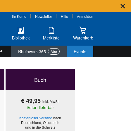
Ihr Konto
Newsletter
Hilfe
Anmelden
Bibliothek
Merkliste
Warenkorb
P
Rheinwerk 365
Events
Abo
Buch
€ 49,95
inkl. MwSt.
Sofort lieferbar
Kostenloser Versand
nach
Deutschland, Österreich
und in die Schweiz