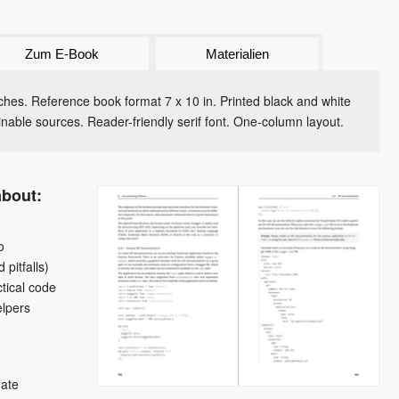
Zum E-Book
Materialien
hes. Reference book format 7 x 10 in. Printed black and white
inable sources. Reader-friendly serif font. One-column layout.
about:
o
 pitfalls)
ctical code
elpers
date