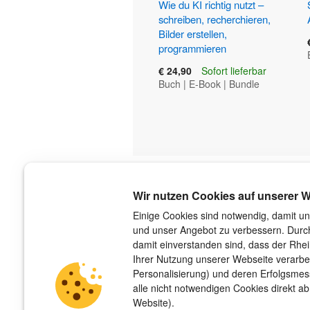
Wie du KI richtig nutzt –
schreiben, recherchieren,
Bilder erstellen,
programmieren
€ 24,90
Sofort lieferbar
Buch
|
E-Book
|
Bundle
Über uns
Wir nutzen Cookies auf unserer W
Der Verlag
Einige Cookies sind notwendig, damit un
und unser Angebot zu verbessern. Durch
Das Team
damit einverstanden sind, dass der Rhe
Unsere Autorinnen und Autoren
Ihrer Nutzung unserer Webseite verarbe
Jobs
Personalisierung) und deren Erfolgsme
Barrierefreiheit
alle nicht notwendigen Cookies direkt ab
Nachhaltigkeit
Website).