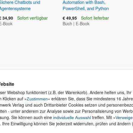
Sichere Chatbots und
Automation with Bash,
Agentensysteme
PowerShell, and Python
€ 34,90
Sofort verfügbar
€ 49,95
Sofort lieferbar
E-Book
Buch
|
E-Book
Kontakt
Rund ums Einkaufen
Ku
ebsite
Wi
Newsletter
Versand und Zahlung
ser Webshop funktioniert (z.B. der Warenkorb). Andere helfen uns, Ihr 
se
 Klicken auf »
« erklären Sie, dass Sie mindestens 16 Jahre 
Für Unternehmen
Widerruf und Rückgabe
Zustimmen
inwerk Verlag und auch Drittanbieter Cookies setzen und personenbe
Presseservice
Merchandise
iten - unter anderem zur Analyse sowie zur Personalisierung von Wer
Dozentenservice
AGB
ssung. Sie können auch eine
treffen. Mit »
individuelle Auswahl
Verweige
Produktfeedback
Datenschutz
. Ihre Einwilligung können Sie jederzeit widerrufen, prüfen und ändern 
Foreign Rights
Hilfe