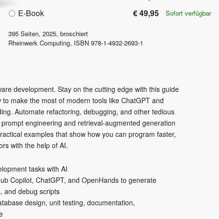
E-Book
€ 49,95
Sofort verfügbar
395
Seiten,
2025
, broschiert
Rheinwerk Computing
,
ISBN
978-1-4932-2693-1
ware development. Stay on the cutting edge with this guide
w to make the most of modern tools like ChatGPT and
ding. Automate refactoring, debugging, and other tedious
s prompt engineering and retrieval-augmented generation
practical examples that show how you can program faster,
ors with the help of AI.
elopment tasks with AI
itHub Copilot, ChatGPT, and OpenHands to generate
, and debug scripts
atabase design, unit testing, documentation,
e