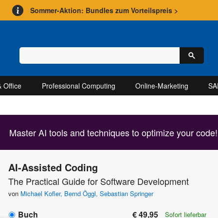
Sommer-Aktion: Bundles zum Vorteilspreis >
 Office
Professional Computing
Online-Marketing
SA
Master AI tools and techniques to optimize your code!
AI-Assisted Coding
The Practical Guide for Software Development
von
Michael Kofler
,
Bernd Öggl
,
Sebastian Springer
Buch
€ 49,95
Sofort lieferbar