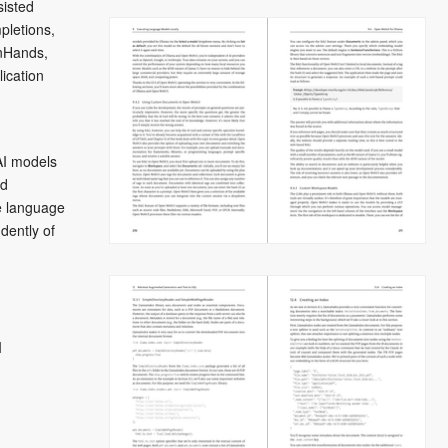
sisted
pletions,
enHands,
ication
AI models
nd
e language
dently of
I