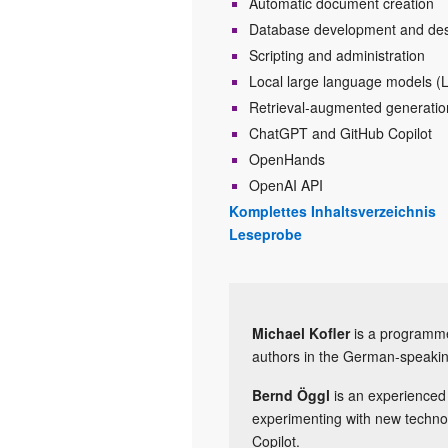
Automatic document creation
Database development and de
Scripting and administration
Local large language models (
Retrieval-augmented generati
ChatGPT and GitHub Copilot
OpenHands
OpenAI API
Komplettes Inhaltsverzeichnis
Leseprobe
Michael Kofler
is a programme
authors in the German-speakin
Bernd Öggl
is an experienced
experimenting with new techno
Copilot.