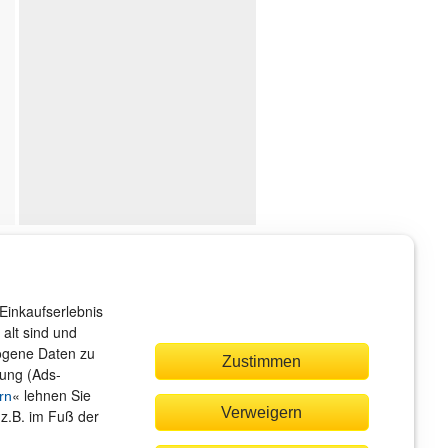
ndenservice
r sind gerne für Sie da!
Einkaufserlebnis
rvice@rheinwerk-verlag.de
alt sind und
zogene Daten zu
Zustimmen
bung (Ads-
« lehnen Sie
rn
Verweigern
(z.B. im Fuß der