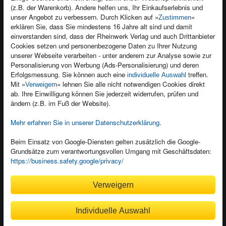
(z.B. der Warenkorb). Andere helfen uns, Ihr Einkaufserlebnis und
Kontakt
unser Angebot zu verbessern. Durch Klicken auf »
«
Zustimmen
Newsletter
Produktfeedback
erklären Sie, dass Sie mindestens 16 Jahre alt sind und damit
einverstanden sind, dass der Rheinwerk Verlag und auch Drittanbieter
Für Unternehmen
Foreign Rights
Cookies setzen und personenbezogene Daten zu Ihrer Nutzung
Presseservice
Ein Buch schreiben
unserer Webseite verarbeiten - unter anderem zur Analyse sowie zur
Personalisierung von Werbung (Ads-Personalisierung) und deren
Dozentenservice
Erfolgsmessung. Sie können auch eine
treffen.
individuelle Auswahl
Mit »
« lehnen Sie alle nicht notwendigen Cookies direkt
Verweigern
ab. Ihre Einwilligung können Sie jederzeit widerrufen, prüfen und
ändern (z.B. im Fuß der Website).
Mehr erfahren Sie in unserer Datenschutzerklärung
.
Kundenservice
Wir sind gerne für Sie da!
Beim Einsatz von Google-Diensten gelten zusätzlich die Google-
service@rheinwerk-verlag.de
Grundsätze zum verantwortungsvollen Umgang mit Geschäftsdaten:
https://business.safety.google/privacy/
Bequem zahlen
Verweigern
Individuelle Auswahl