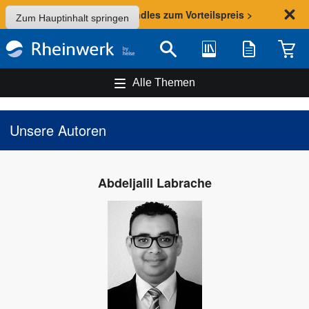
Sommer-Aktion: Bundles zum Vorteilspreis >
Zum Hauptinhalt springen
Bibliothek
Merkliste
Waren
Suche
Alle Themen
Unsere Autoren
Abdeljalil Labrache