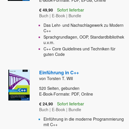
E-Book-Formate: PDF, EPUB, Online
€ 49,90
Sofort lieferbar
Buch
|
E-Book
|
Bundle
Das Lehr- und Nachschlagewerk zu Modern
C++
Sprachgrundlagen, OOP, Standardbibliothek
u.v.m.
C++ Core Guidelines und Techniken für
guten Code
Einführung in C++
von Torsten T. Will
520
Seiten, gebunden
E-Book-Formate: PDF, Online
€ 24,90
Sofort lieferbar
Buch
|
E-Book
|
Bundle
Einführung in die moderne Programmierung
mit C++