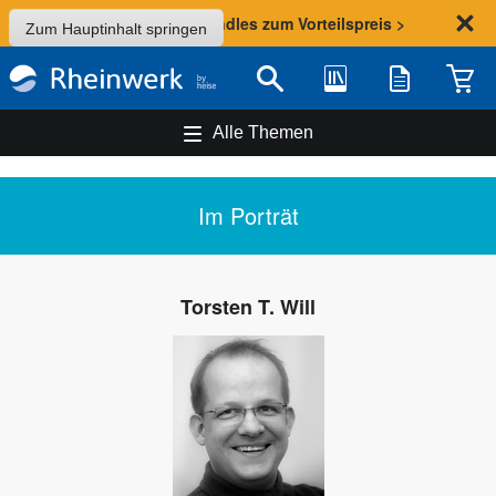
Sommer-Aktion: Bundles zum Vorteilspreis >
Zum Hauptinhalt springen
Bibliothek
Merkliste
Waren
Suche
Alle Themen
Im Porträt
Torsten T. Will