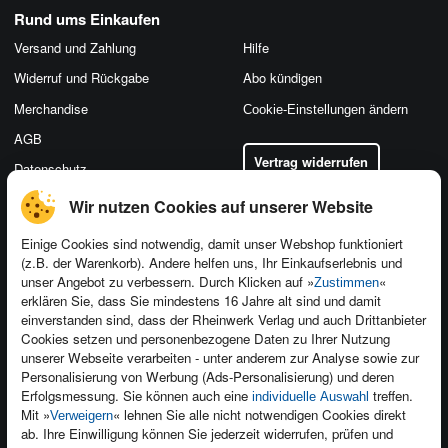
Rund ums Einkaufen
Versand und Zahlung
Hilfe
Widerruf und Rückgabe
Abo kündigen
Merchandise
Cookie-Einstellungen ändern
AGB
Vertrag widerrufen
Datenschutz
Wir nutzen Cookies auf unserer Website
Einige Cookies sind notwendig, damit unser Webshop funktioniert
(z.B. der Warenkorb). Andere helfen uns, Ihr Einkaufserlebnis und
Kontakt
unser Angebot zu verbessern. Durch Klicken auf »
«
Zustimmen
Newsletter
Produktfeedback
erklären Sie, dass Sie mindestens 16 Jahre alt sind und damit
einverstanden sind, dass der Rheinwerk Verlag und auch Drittanbieter
Für Unternehmen
Foreign Rights
Cookies setzen und personenbezogene Daten zu Ihrer Nutzung
Presseservice
Ein Buch schreiben
unserer Webseite verarbeiten - unter anderem zur Analyse sowie zur
Personalisierung von Werbung (Ads-Personalisierung) und deren
Dozentenservice
Erfolgsmessung. Sie können auch eine
treffen.
individuelle Auswahl
Mit »
« lehnen Sie alle nicht notwendigen Cookies direkt
Verweigern
ab. Ihre Einwilligung können Sie jederzeit widerrufen, prüfen und