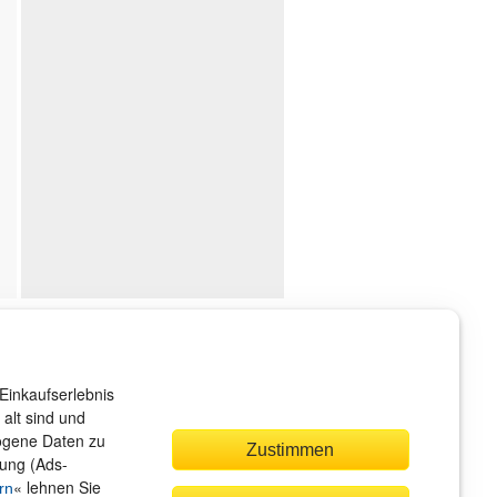
ndenservice
r sind gerne für Sie da!
Einkaufserlebnis
rvice@rheinwerk-verlag.de
alt sind und
zogene Daten zu
Zustimmen
bung (Ads-
« lehnen Sie
rn