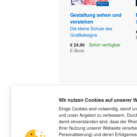
Gestaltung sehen und
verstehen
Die kleine Schule des
Grafikdesigns
€ 24,90
Sofort verfügbar
E-Book
Über uns
Wir nutzen Cookies auf unserer W
Der Verlag
Einige Cookies sind notwendig, damit un
und unser Angebot zu verbessern. Durch
Das Team
damit einverstanden sind, dass der Rhe
Unsere Autorinnen und Autoren
Ihrer Nutzung unserer Webseite verarbe
Jobs
Personalisierung) und deren Erfolgsme