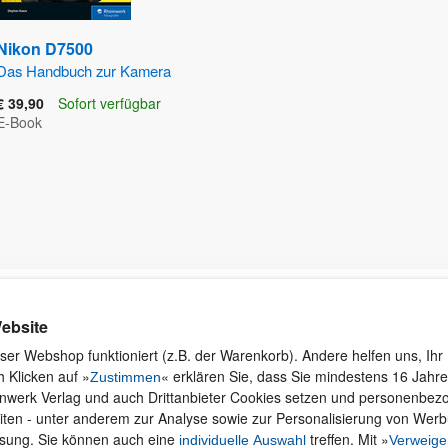
Nikon D7500
Das Handbuch zur Kamera
€ 39,90
Sofort verfügbar
E-Book
Kontakt
Rund ums Einkaufen
Ku
ebsite
Wi
Newsletter
Versand und Zahlung
ser Webshop funktioniert (z.B. der Warenkorb). Andere helfen uns, Ihr 
se
 Klicken auf »
« erklären Sie, dass Sie mindestens 16 Jahre 
Für Unternehmen
Widerruf und Rückgabe
Zustimmen
inwerk Verlag und auch Drittanbieter Cookies setzen und personenbe
Presseservice
Merchandise
iten - unter anderem zur Analyse sowie zur Personalisierung von Wer
Dozentenservice
AGB
ssung. Sie können auch eine
treffen. Mit »
individuelle Auswahl
Verweige