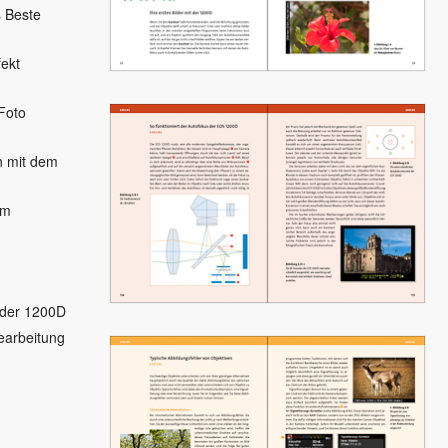
s Beste
fekt
Foto
en mit dem
em
 der 1200D
earbeitung