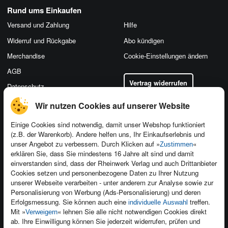
Rund ums Einkaufen
Versand und Zahlung
Hilfe
Widerruf und Rückgabe
Abo kündigen
Merchandise
Cookie-Einstellungen ändern
AGB
Vertrag widerrufen
Datenschutz
Wir nutzen Cookies auf unserer Website
Einige Cookies sind notwendig, damit unser Webshop funktioniert
(z.B. der Warenkorb). Andere helfen uns, Ihr Einkaufserlebnis und
Kontakt
unser Angebot zu verbessern. Durch Klicken auf »
«
Zustimmen
Newsletter
Produktfeedback
erklären Sie, dass Sie mindestens 16 Jahre alt sind und damit
einverstanden sind, dass der Rheinwerk Verlag und auch Drittanbieter
Für Unternehmen
Foreign Rights
Cookies setzen und personenbezogene Daten zu Ihrer Nutzung
Presseservice
Ein Buch schreiben
unserer Webseite verarbeiten - unter anderem zur Analyse sowie zur
Personalisierung von Werbung (Ads-Personalisierung) und deren
Dozentenservice
Erfolgsmessung. Sie können auch eine
treffen.
individuelle Auswahl
Mit »
« lehnen Sie alle nicht notwendigen Cookies direkt
Verweigern
ab. Ihre Einwilligung können Sie jederzeit widerrufen, prüfen und