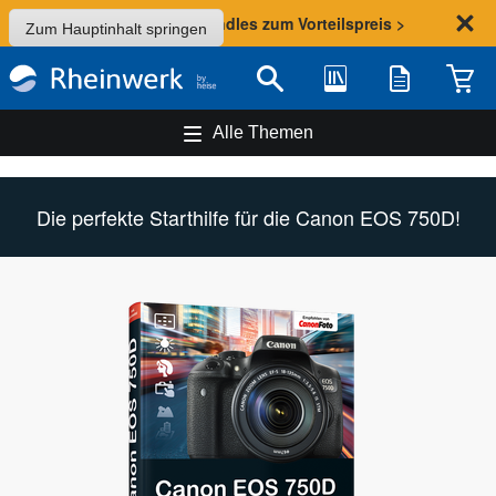
Sommer-Aktion: Bundles zum Vorteilspreis >
Zum Hauptinhalt springen
Bibliothek
Merkliste
Waren
Suche
Alle Themen
Die perfekte Starthilfe für die Canon EOS 750D!