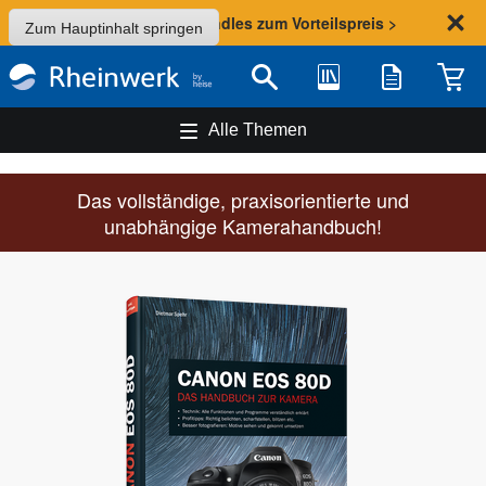
Sommer-Aktion: Bundles zum Vorteilspreis >
Zum Hauptinhalt springen
Bibliothek
Merkliste
Waren
Suche
Alle Themen
Das vollständige, praxisorientierte und
unabhängige Kamerahandbuch!