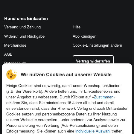
Rund ums Einkaufen
Versand und Zahlung
Hilfe
Widerruf und Rückgabe
Abo kündigen
Merchandise
Cookie-Einstellungen ändern
AGB
Vertrag widerrufen
Datenschutz
Wir nutzen Cookies auf unserer Website
Einige Cookies sind notwendig, damit unser Webshop funktioniert
(z.B. der Warenkorb). Andere helfen uns, Ihr Einkaufserlebnis und
Kontakt
unser Angebot zu verbessern. Durch Klicken auf »
«
Zustimmen
Newsletter
Produktfeedback
erklären Sie, dass Sie mindestens 16 Jahre alt sind und damit
einverstanden sind, dass der Rheinwerk Verlag und auch Drittanbieter
Für Unternehmen
Foreign Rights
Cookies setzen und personenbezogene Daten zu Ihrer Nutzung
Presseservice
Ein Buch schreiben
unserer Webseite verarbeiten - unter anderem zur Analyse sowie zur
Personalisierung von Werbung (Ads-Personalisierung) und deren
Dozentenservice
Erfolgsmessung. Sie können auch eine
treffen.
individuelle Auswahl