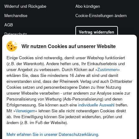
Widerruf und Rückgabe
Abo kündigen
Merchandise
Cookie-Einstellungen ändern
AGB
Vertrag widerrufen
Datenschutz
Wir nutzen Cookies auf unserer Website
Einige Cookies sind notwendig, damit unser Webshop funktioniert
(z.B. der Warenkorb). Andere helfen uns, Ihr Einkaufserlebnis und
Kontakt
unser Angebot zu verbessern. Durch Klicken auf »
«
Zustimmen
Newsletter
Produktfeedback
erklären Sie, dass Sie mindestens 16 Jahre alt sind und damit
einverstanden sind, dass der Rheinwerk Verlag und auch Drittanbieter
Für Unternehmen
Foreign Rights
Cookies setzen und personenbezogene Daten zu Ihrer Nutzung
Presseservice
Ein Buch schreiben
unserer Webseite verarbeiten - unter anderem zur Analyse sowie zur
Personalisierung von Werbung (Ads-Personalisierung) und deren
Dozentenservice
Erfolgsmessung. Sie können auch eine
treffen.
individuelle Auswahl
Mit »
« lehnen Sie alle nicht notwendigen Cookies direkt
Verweigern
ab. Ihre Einwilligung können Sie jederzeit widerrufen, prüfen und
ändern (z.B. im Fuß der Website).
Mehr erfahren Sie in unserer Datenschutzerklärung
.
Kundenservice