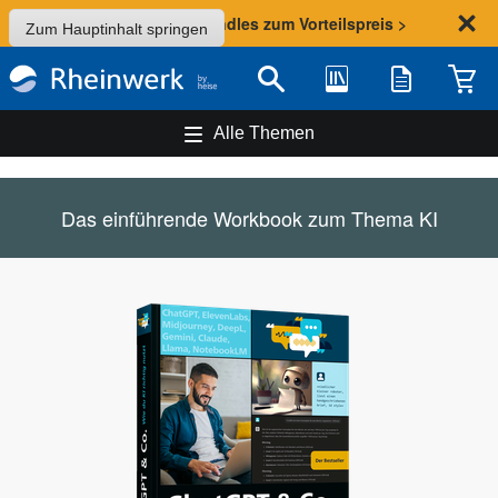
Sommer-Aktion: Bundles zum Vorteilspreis >
Zum Hauptinhalt springen
Bibliothek
Merkliste
Waren
Suche
Alle Themen
Das einführende Workbook zum Thema KI