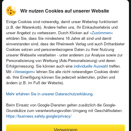
Wir nutzen Cookies auf unserer Website
Einige Cookies sind notwendig, damit unser Webshop funktioniert
(z.B. der Warenkorb). Andere helfen uns, Ihr Einkaufserlebnis und
Kontakt
unser Angebot zu verbessern. Durch Klicken auf »
«
Zustimmen
Newsletter
Produktfeedback
erklären Sie, dass Sie mindestens 16 Jahre alt sind und damit
einverstanden sind, dass der Rheinwerk Verlag und auch Drittanbieter
Für Unternehmen
Foreign Rights
Cookies setzen und personenbezogene Daten zu Ihrer Nutzung
Presseservice
Ein Buch schreiben
unserer Webseite verarbeiten - unter anderem zur Analyse sowie zur
Personalisierung von Werbung (Ads-Personalisierung) und deren
Dozentenservice
Erfolgsmessung. Sie können auch eine
treffen.
individuelle Auswahl
Mit »
« lehnen Sie alle nicht notwendigen Cookies direkt
Verweigern
ab. Ihre Einwilligung können Sie jederzeit widerrufen, prüfen und
ändern (z.B. im Fuß der Website).
Mehr erfahren Sie in unserer Datenschutzerklärung
.
Kundenservice
Wir sind gerne für Sie da!
Beim Einsatz von Google-Diensten gelten zusätzlich die Google-
service@rheinwerk-verlag.de
Grundsätze zum verantwortungsvollen Umgang mit Geschäftsdaten:
https://business.safety.google/privacy/
Bequem zahlen
Verweigern