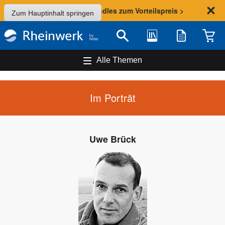
Sommer-Aktion: Bundles zum Vorteilspreis >
Zum Hauptinhalt springen
Bibliothek
Merkliste
Waren
Suche
Alle Themen
Im Porträt
Uwe Brück