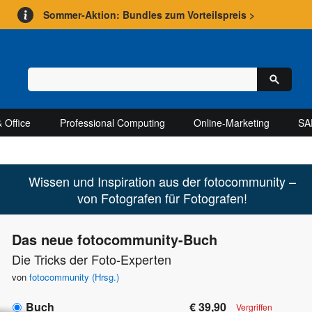
Sommer-Aktion: Bundles zum Vorteilspreis >
 Office
Professional Computing
Online-Marketing
SA
Wissen und Inspiration aus der fotocommunity –
von Fotografen für Fotografen!
Das neue fotocommunity-Buch
Die Tricks der Foto-Experten
von
fotocommunity (Hrsg.)
Buch
€ 39,90
Vergriffen