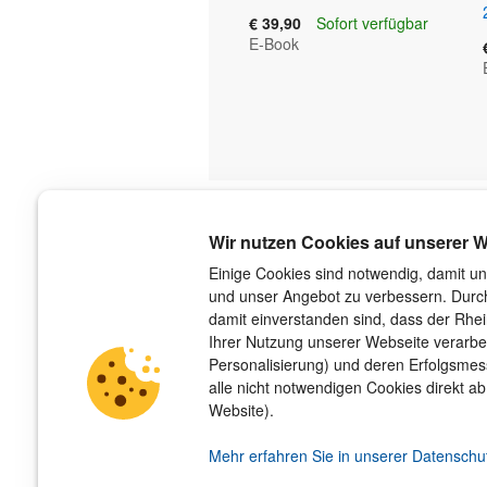
€ 39,90
Sofort verfügbar
E-Book
Über uns
Wir nutzen Cookies auf unserer W
Der Verlag
Einige Cookies sind notwendig, damit un
und unser Angebot zu verbessern. Durch
Das Team
damit einverstanden sind, dass der Rhe
Unsere Autorinnen und Autoren
Ihrer Nutzung unserer Webseite verarbe
Jobs
Personalisierung) und deren Erfolgsme
Barrierefreiheit
alle nicht notwendigen Cookies direkt ab
Nachhaltigkeit
Website).
Impressum
Hinweis­geber­schutz­gesetz
Mehr erfahren Sie in unserer Datenschu