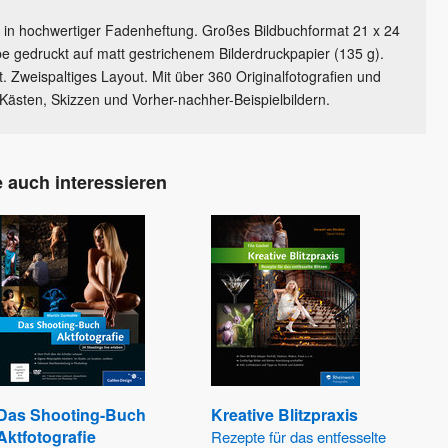
 in hochwertiger Fadenheftung. Großes Bildbuchformat 21 x 24
e gedruckt auf matt gestrichenem Bilderdruckpapier (135 g).
t. Zweispaltiges Layout. Mit über 360 Originalfotografien und
-Kästen, Skizzen und Vorher-nachher-Beispielbildern.
 auch interessieren
Das Shooting-Buch
Kreative Blitzpraxis
Aktfotografie
Rezepte für das entfesselte