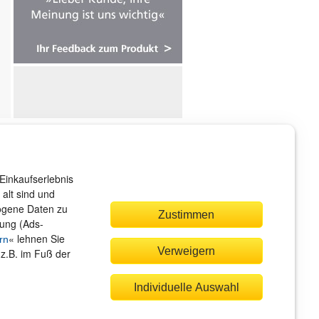
ndenservice
r sind gerne für Sie da!
Einkaufserlebnis
rvice@rheinwerk-verlag.de
alt sind und
zogene Daten zu
Zustimmen
bung (Ads-
« lehnen Sie
rn
Verweigern
(z.B. im Fuß der
quem zahlen
Individuelle Auswahl