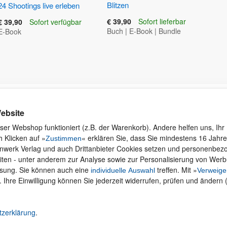
Blitzen
24 Shootings live erleben
€ 39,90
Sofort lieferbar
€ 39,90
Sofort verfügbar
Buch
|
E-Book
|
Bundle
E-Book
Kontakt
Rund ums Einkaufen
Ku
ebsite
Wi
Newsletter
Versand und Zahlung
ser Webshop funktioniert (z.B. der Warenkorb). Andere helfen uns, Ihr 
se
 Klicken auf »
« erklären Sie, dass Sie mindestens 16 Jahre 
Für Unternehmen
Widerruf und Rückgabe
Zustimmen
inwerk Verlag und auch Drittanbieter Cookies setzen und personenbe
Presseservice
Merchandise
iten - unter anderem zur Analyse sowie zur Personalisierung von Wer
Dozentenservice
AGB
ssung. Sie können auch eine
treffen. Mit »
individuelle Auswahl
Verweige
Produktfeedback
Datenschutz
. Ihre Einwilligung können Sie jederzeit widerrufen, prüfen und ändern 
Foreign Rights
Hilfe
Be
Ein Buch schreiben
Abo kündigen
tzerklärung
.
Cookie-Einstellungen ändern