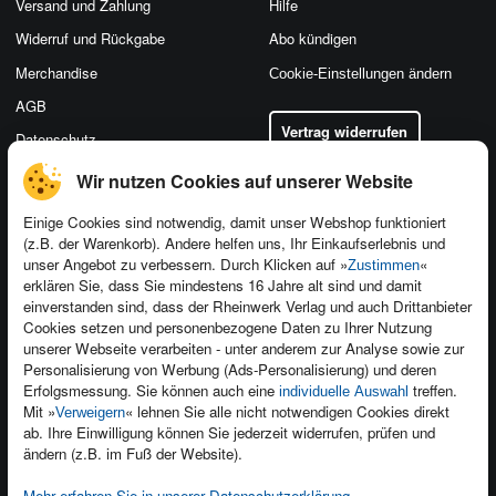
Versand und Zahlung
Hilfe
Widerruf und Rückgabe
Abo kündigen
Merchandise
Cookie-Einstellungen ändern
AGB
Vertrag widerrufen
Datenschutz
Wir nutzen Cookies auf unserer Website
Einige Cookies sind notwendig, damit unser Webshop funktioniert
(z.B. der Warenkorb). Andere helfen uns, Ihr Einkaufserlebnis und
Kontakt
unser Angebot zu verbessern. Durch Klicken auf »
«
Zustimmen
Newsletter
Produktfeedback
erklären Sie, dass Sie mindestens 16 Jahre alt sind und damit
einverstanden sind, dass der Rheinwerk Verlag und auch Drittanbieter
Für Unternehmen
Foreign Rights
Cookies setzen und personenbezogene Daten zu Ihrer Nutzung
Presseservice
Ein Buch schreiben
unserer Webseite verarbeiten - unter anderem zur Analyse sowie zur
Personalisierung von Werbung (Ads-Personalisierung) und deren
Dozentenservice
Erfolgsmessung. Sie können auch eine
treffen.
individuelle Auswahl
Mit »
« lehnen Sie alle nicht notwendigen Cookies direkt
Verweigern
ab. Ihre Einwilligung können Sie jederzeit widerrufen, prüfen und
ändern (z.B. im Fuß der Website).
Mehr erfahren Sie in unserer Datenschutzerklärung
.