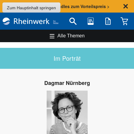
Sommer-Aktion: Bundles zum Vorteilspreis >
Zum Hauptinhalt springen
Bibliothek
Merkliste
Waren
Suche
Alle Themen
Im Porträt
Dagmar Nürnberg