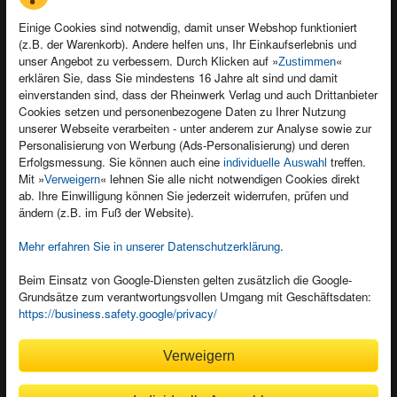
Einige Cookies sind notwendig, damit unser Webshop funktioniert
(z.B. der Warenkorb). Andere helfen uns, Ihr Einkaufserlebnis und
Kontakt
unser Angebot zu verbessern. Durch Klicken auf »
«
Zustimmen
Newsletter
Produktfeedback
erklären Sie, dass Sie mindestens 16 Jahre alt sind und damit
einverstanden sind, dass der Rheinwerk Verlag und auch Drittanbieter
Für Unternehmen
Foreign Rights
Cookies setzen und personenbezogene Daten zu Ihrer Nutzung
Presseservice
Ein Buch schreiben
unserer Webseite verarbeiten - unter anderem zur Analyse sowie zur
Personalisierung von Werbung (Ads-Personalisierung) und deren
Dozentenservice
Erfolgsmessung. Sie können auch eine
treffen.
individuelle Auswahl
Mit »
« lehnen Sie alle nicht notwendigen Cookies direkt
Verweigern
ab. Ihre Einwilligung können Sie jederzeit widerrufen, prüfen und
ändern (z.B. im Fuß der Website).
Mehr erfahren Sie in unserer Datenschutzerklärung
.
Kundenservice
Wir sind gerne für Sie da!
Beim Einsatz von Google-Diensten gelten zusätzlich die Google-
service@rheinwerk-verlag.de
Grundsätze zum verantwortungsvollen Umgang mit Geschäftsdaten:
https://business.safety.google/privacy/
Bequem zahlen
Verweigern