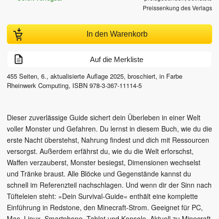
Preissenkung des Verlags
In den Warenkorb
Auf die Merkliste
455
Seiten,
6., aktualisierte Auflage
2025
, broschiert, in Farbe
Rheinwerk Computing
,
ISBN
978-3-367-11114-5
Dieser zuverlässige Guide sichert dein Überleben in einer Welt
voller Monster und Gefahren. Du lernst in diesem Buch, wie du die
erste Nacht überstehst, Nahrung findest und dich mit Ressourcen
versorgst. Außerdem erfährst du, wie du die Welt erforschst,
Waffen verzauberst, Monster besiegst, Dimensionen wechselst
und Tränke braust. Alle Blöcke und Gegenstände kannst du
schnell im Referenzteil nachschlagen. Und wenn dir der Sinn nach
Tüfteleien steht: »Dein Survival-Guide« enthält eine komplette
Einführung in Redstone, den Minecraft-Strom. Geeignet für PC,
Mac, Linux, Smartphone, Tablet und Konsole. Aktuell zu Minecraft