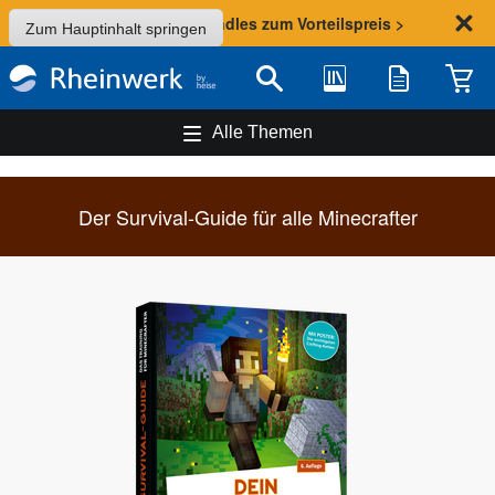
Sommer-Aktion: Bundles zum Vorteilspreis >
Zum Hauptinhalt springen
Bibliothek
Merkliste
Waren
Suche
Alle Themen
Der Survival-Guide für alle Minecrafter