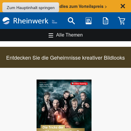
Sommer-Aktion: Bundles zum Vorteilspreis >
Zum Hauptinhalt springen
Bibliothek
Merkliste
Waren
Suche
Alle Themen
Entdecken Sie die Geheimnisse kreativer Bildlooks