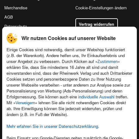
Merchandise
Cookie-Einstellungen ändern
AGB
Vertrag widerrufen
Datenschutz
Wir nutzen Cookies auf unserer Website
Einige Cookies sind notwendig, damit unser Webshop funktioniert
(z.B. der Warenkorb). Andere helfen uns, Ihr Einkaufserlebnis und
Kontakt
unser Angebot zu verbessern. Durch Klicken auf »
«
Zustimmen
Newsletter
Produktfeedback
erklären Sie, dass Sie mindestens 16 Jahre alt sind und damit
einverstanden sind, dass der Rheinwerk Verlag und auch Drittanbieter
Für Unternehmen
Foreign Rights
Cookies setzen und personenbezogene Daten zu Ihrer Nutzung
Presseservice
Ein Buch schreiben
unserer Webseite verarbeiten - unter anderem zur Analyse sowie zur
Personalisierung von Werbung (Ads-Personalisierung) und deren
Dozentenservice
Erfolgsmessung. Sie können auch eine
treffen.
individuelle Auswahl
Mit »
« lehnen Sie alle nicht notwendigen Cookies direkt
Verweigern
ab. Ihre Einwilligung können Sie jederzeit widerrufen, prüfen und
ändern (z.B. im Fuß der Website).
Mehr erfahren Sie in unserer Datenschutzerklärung
.
Kundenservice
Wir sind gerne für Sie da!
Beim Einsatz von Google-Diensten gelten zusätzlich die Google-