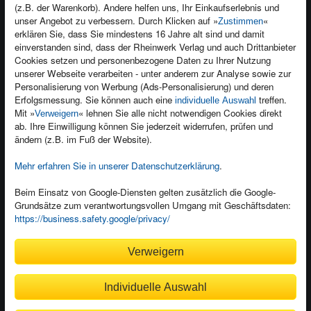
(z.B. der Warenkorb). Andere helfen uns, Ihr Einkaufserlebnis und
Kontakt
unser Angebot zu verbessern. Durch Klicken auf »
«
Zustimmen
Newsletter
Produktfeedback
erklären Sie, dass Sie mindestens 16 Jahre alt sind und damit
einverstanden sind, dass der Rheinwerk Verlag und auch Drittanbieter
Für Unternehmen
Foreign Rights
Cookies setzen und personenbezogene Daten zu Ihrer Nutzung
Presseservice
Ein Buch schreiben
unserer Webseite verarbeiten - unter anderem zur Analyse sowie zur
Personalisierung von Werbung (Ads-Personalisierung) und deren
Dozentenservice
Erfolgsmessung. Sie können auch eine
treffen.
individuelle Auswahl
Mit »
« lehnen Sie alle nicht notwendigen Cookies direkt
Verweigern
ab. Ihre Einwilligung können Sie jederzeit widerrufen, prüfen und
ändern (z.B. im Fuß der Website).
Mehr erfahren Sie in unserer Datenschutzerklärung
.
Kundenservice
Wir sind gerne für Sie da!
Beim Einsatz von Google-Diensten gelten zusätzlich die Google-
service@rheinwerk-verlag.de
Grundsätze zum verantwortungsvollen Umgang mit Geschäftsdaten:
https://business.safety.google/privacy/
Bequem zahlen
Verweigern
Individuelle Auswahl
Rechnung
Bankeinzug