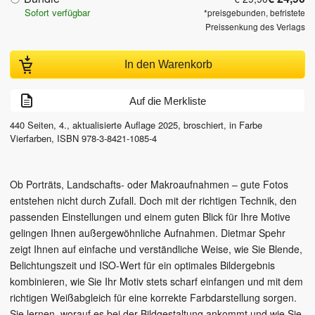
Sofort verfügbar
*preisgebunden, befristete
Preissenkung des Verlags
In den Warenkorb
Auf die Merkliste
440
Seiten,
4., aktualisierte Auflage
2025
, broschiert, in Farbe
Vierfarben
,
ISBN
978-3-8421-1085-4
Ob Porträts, Landschafts- oder Makroaufnahmen – gute Fotos
entstehen nicht durch Zufall. Doch mit der richtigen Technik, den
passenden Einstellungen und einem guten Blick für Ihre Motive
gelingen Ihnen außergewöhnliche Aufnahmen. Dietmar Spehr
zeigt Ihnen auf einfache und verständliche Weise, wie Sie Blende,
Belichtungszeit und ISO-Wert für ein optimales Bildergebnis
kombinieren, wie Sie Ihr Motiv stets scharf einfangen und mit dem
richtigen Weißabgleich für eine korrekte Farbdarstellung sorgen.
Sie lernen, worauf es bei der Bildgestaltung ankommt und wie Sie