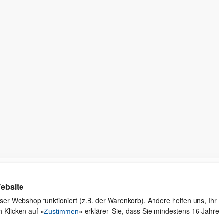
Kontakt
Rund ums Einkaufen
Ku
ebsite
Wi
Newsletter
Versand und Zahlung
ser Webshop funktioniert (z.B. der Warenkorb). Andere helfen uns, Ihr 
se
 Klicken auf »
« erklären Sie, dass Sie mindestens 16 Jahre 
Für Unternehmen
Widerruf und Rückgabe
Zustimmen