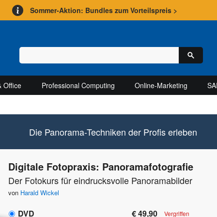
Sommer-Aktion: Bundles zum Vorteilspreis >
 Office
Professional Computing
Online-Marketing
SA
Die Panorama-Techniken der Profis erleben
Digitale Fotopraxis: Panoramafotografie
Der Fotokurs für eindrucksvolle Panoramabilder
von
Harald Wickel
DVD
€ 49,90
Vergriffen