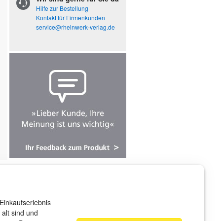
Hilfe zur Bestellung
Kontakt für Firmenkunden
service@rheinwerk-verlag.de
ndenservice
r sind gerne für Sie da!
Einkaufserlebnis
rvice@rheinwerk-verlag.de
alt sind und