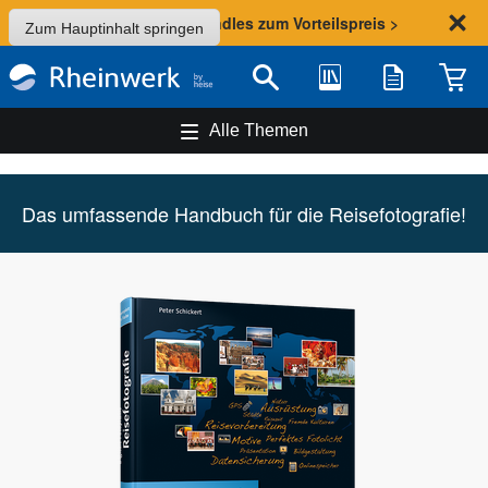
Sommer-Aktion: Bundles zum Vorteilspreis >
Zum Hauptinhalt springen
Bibliothek
Merkliste
Waren
Suche
Alle Themen
Das umfassende Handbuch für die Reisefotografie!