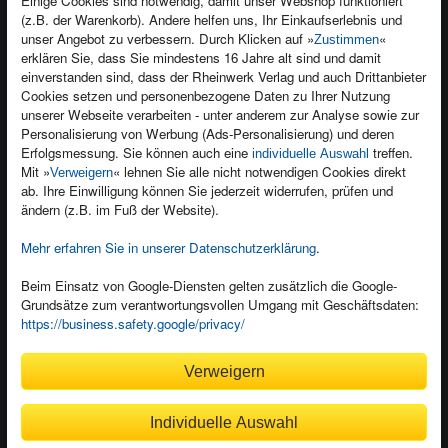
Einige Cookies sind notwendig, damit unser Webshop funktioniert
(z.B. der Warenkorb). Andere helfen uns, Ihr Einkaufserlebnis und
Kontakt
unser Angebot zu verbessern. Durch Klicken auf »
«
Zustimmen
Newsletter
Produktfeedback
erklären Sie, dass Sie mindestens 16 Jahre alt sind und damit
einverstanden sind, dass der Rheinwerk Verlag und auch Drittanbieter
Für Unternehmen
Foreign Rights
Cookies setzen und personenbezogene Daten zu Ihrer Nutzung
Presseservice
Ein Buch schreiben
unserer Webseite verarbeiten - unter anderem zur Analyse sowie zur
Personalisierung von Werbung (Ads-Personalisierung) und deren
Dozentenservice
Erfolgsmessung. Sie können auch eine
treffen.
individuelle Auswahl
Mit »
« lehnen Sie alle nicht notwendigen Cookies direkt
Verweigern
ab. Ihre Einwilligung können Sie jederzeit widerrufen, prüfen und
ändern (z.B. im Fuß der Website).
Mehr erfahren Sie in unserer Datenschutzerklärung
.
Kundenservice
Wir sind gerne für Sie da!
Beim Einsatz von Google-Diensten gelten zusätzlich die Google-
Grundsätze zum verantwortungsvollen Umgang mit Geschäftsdaten:
service@rheinwerk-verlag.de
https://business.safety.google/privacy/
Bequem zahlen
Verweigern
Individuelle Auswahl