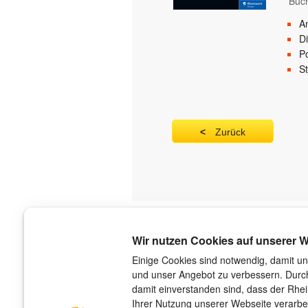
Buc
A
D
Po
St
Zurück
Über uns
Wir nutzen Cookies auf unserer W
Der Verlag
Einige Cookies sind notwendig, damit un
und unser Angebot zu verbessern. Durch
Das Team
damit einverstanden sind, dass der Rhe
Unsere Autorinnen und Autoren
Ihrer Nutzung unserer Webseite verarbe