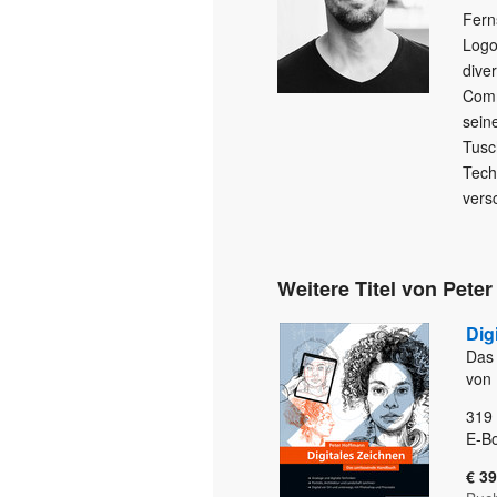
Fern
Logo
dive
Comm
seine
Tusch
Tech
vers
Weitere Titel von Pete
Dig
Das
von 
319
E-Bo
€ 39