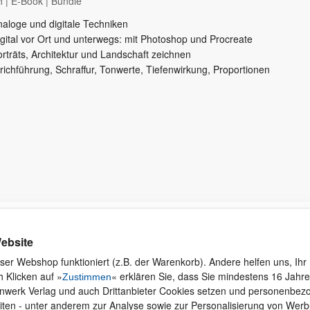
h
|
E-Book
|
Bundle
naloge und digitale Techniken
igital vor Ort und unterwegs: mit Photoshop und Procreate
rträts, Architektur und Landschaft zeichnen
richführung, Schraffur, Tonwerte, Tiefenwirkung, Proportionen
Kontakt
Rund ums Einkaufen
Ku
ebsite
Wi
Newsletter
Versand und Zahlung
ser Webshop funktioniert (z.B. der Warenkorb). Andere helfen uns, Ihr 
se
 Klicken auf »
« erklären Sie, dass Sie mindestens 16 Jahre 
Für Unternehmen
Widerruf und Rückgabe
Zustimmen
inwerk Verlag und auch Drittanbieter Cookies setzen und personenbe
Presseservice
Merchandise
iten - unter anderem zur Analyse sowie zur Personalisierung von Wer