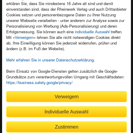
Newsletter
Produktfeedback
erklären Sie, dass Sie mindestens 16 Jahre alt sind und damit
einverstanden sind, dass der Rheinwerk Verlag und auch Drittanbieter
Für Unternehmen
Foreign Rights
Cookies setzen und personenbezogene Daten zu Ihrer Nutzung
Presseservice
Ein Buch schreiben
unserer Webseite verarbeiten - unter anderem zur Analyse sowie zur
Personalisierung von Werbung (Ads-Personalisierung) und deren
Dozentenservice
Erfolgsmessung. Sie können auch eine
treffen.
individuelle Auswahl
Mit »
« lehnen Sie alle nicht notwendigen Cookies direkt
Verweigern
ab. Ihre Einwilligung können Sie jederzeit widerrufen, prüfen und
ändern (z.B. im Fuß der Website).
Mehr erfahren Sie in unserer Datenschutzerklärung
.
Kundenservice
Wir sind gerne für Sie da!
Beim Einsatz von Google-Diensten gelten zusätzlich die Google-
service@rheinwerk-verlag.de
Grundsätze zum verantwortungsvollen Umgang mit Geschäftsdaten:
https://business.safety.google/privacy/
Bequem zahlen
Verweigern
Individuelle Auswahl
Rechnung
Bankeinzug
Zustimmen