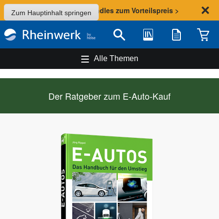
Sommer-Aktion: Bundles zum Vorteilspreis >
Zum Hauptinhalt springen
Bibliothek
Merkliste
Waren
Suche
Alle Themen
Der Ratgeber zum E-Auto-Kauf