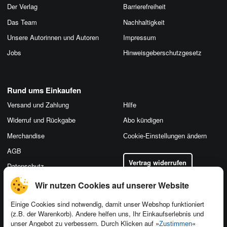
Der Verlag
Barrierefreiheit
Das Team
Nachhaltigkeit
Unsere Autorinnen und Autoren
Impressum
Jobs
Hinweis­geber­schutz­gesetz
Rund ums Einkaufen
Versand und Zahlung
Hilfe
Widerruf und Rückgabe
Abo kündigen
Merchandise
Cookie-Einstellungen ändern
AGB
Vertrag widerrufen
Datenschutz
Wir nutzen Cookies auf unserer Website
Einige Cookies sind notwendig, damit unser Webshop funktioniert
(z.B. der Warenkorb). Andere helfen uns, Ihr Einkaufserlebnis und
Kontakt
unser Angebot zu verbessern. Durch Klicken auf »
«
Zustimmen