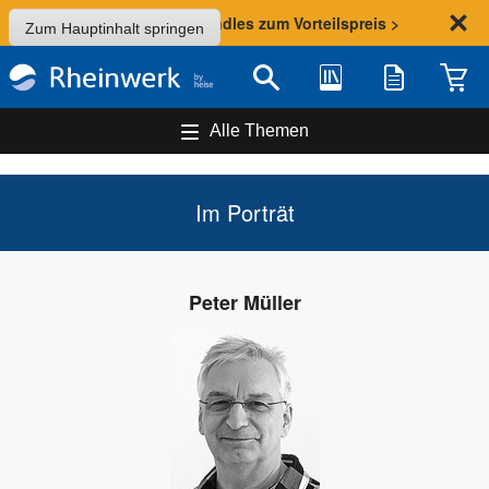
Sommer-Aktion: Bundles zum Vorteilspreis >
Zum Hauptinhalt springen
Bibliothek
Merkliste
Waren
Suche
Alle Themen
Im Porträt
Peter Müller