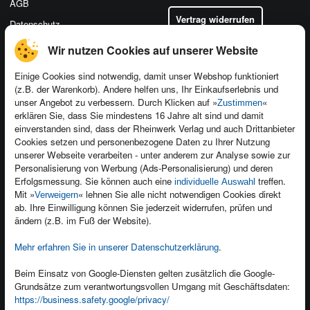
AGB
Vertrag widerrufen
Datenschutz
Wir nutzen Cookies auf unserer Website
Einige Cookies sind notwendig, damit unser Webshop funktioniert
(z.B. der Warenkorb). Andere helfen uns, Ihr Einkaufserlebnis und
Kontakt
unser Angebot zu verbessern. Durch Klicken auf »
«
Zustimmen
Newsletter
Produktfeedback
erklären Sie, dass Sie mindestens 16 Jahre alt sind und damit
einverstanden sind, dass der Rheinwerk Verlag und auch Drittanbieter
Für Unternehmen
Foreign Rights
Cookies setzen und personenbezogene Daten zu Ihrer Nutzung
Presseservice
Ein Buch schreiben
unserer Webseite verarbeiten - unter anderem zur Analyse sowie zur
Personalisierung von Werbung (Ads-Personalisierung) und deren
Dozentenservice
Erfolgsmessung. Sie können auch eine
treffen.
individuelle Auswahl
Mit »
« lehnen Sie alle nicht notwendigen Cookies direkt
Verweigern
ab. Ihre Einwilligung können Sie jederzeit widerrufen, prüfen und
ändern (z.B. im Fuß der Website).
Mehr erfahren Sie in unserer Datenschutzerklärung
.
Kundenservice
Wir sind gerne für Sie da!
Beim Einsatz von Google-Diensten gelten zusätzlich die Google-
service@rheinwerk-verlag.de
Grundsätze zum verantwortungsvollen Umgang mit Geschäftsdaten:
https://business.safety.google/privacy/